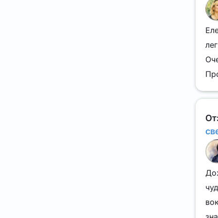
Ел
лег
Оч
Про
От
св
До
чуд
вок
зн