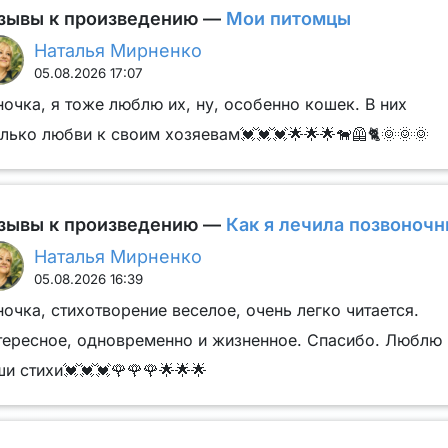
зывы к произведению —
Мои питомцы
Наталья Мирненко
05.08.2026 17:07
очка, я тоже люблю их, ну, особенно кошек. В них
лько любви к своим хозяевам💓💓💓🌟🌟🌟🐕‍🦺🐈🌞🌞🌞
зывы к произведению —
Как я лечила позвоночн
Наталья Мирненко
05.08.2026 16:39
очка, стихотворение веселое, очень легко читается.
тересное, одновременно и жизненное. Спасибо. Люблю
и стихи💓💓💓🌹🌹🌹🌟🌟🌟