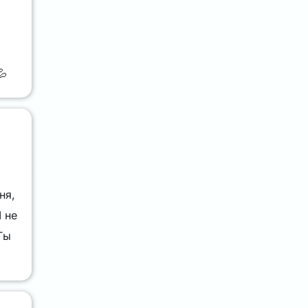
💦
ня,
 не
Ты