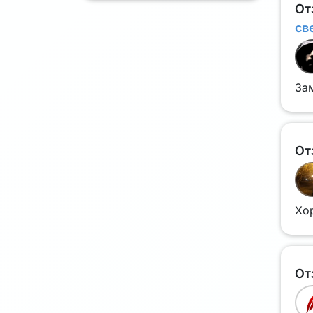
От
св
Зам
От
Хо
От