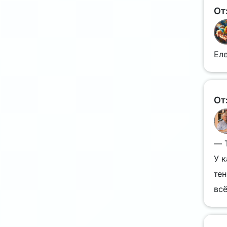
От
Еле
От
— 
У к
тен
всё