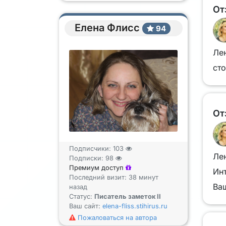
От
Елена Флисс
94
Лен
сто
От
Подписчики:
103
Лен
Подписки:
98
Премиум доступ
Ин
Последний визит: 38 минут
Ваш
назад
Статус:
Писатель заметок II
Ваш сайт:
elena-fliss.stihirus.ru
Пожаловаться на автора