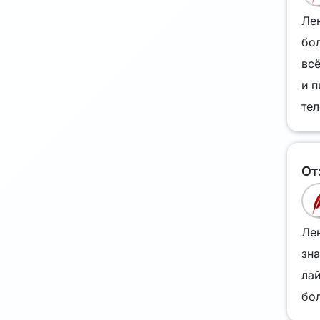
Лен
бол
всё
и п
тел
От
Лен
зн
лай
бо