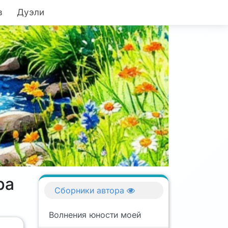
в
Дуэли
ра
Сборники автора
Волнения юности моей