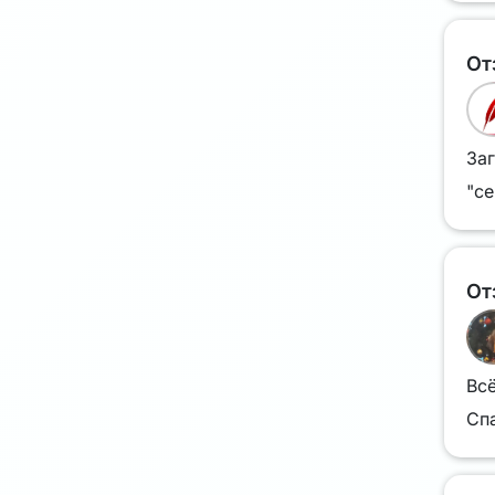
От
Заг
"се
От
Вс
Сп