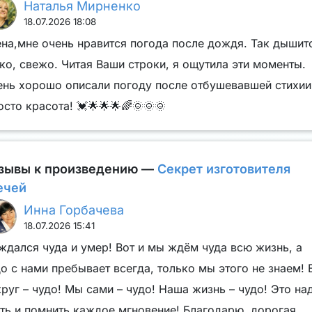
Наталья Мирненко
18.07.2026 18:08
ена,мне очень нравится погода после дождя. Так дышит
ко, свежо. Читая Ваши строки, я ощутила эти моменты.
ень хорошо описали погоду после отбушевавшей стихии
сто красота! 💓🌟🌟🌟🌈🌞🌞🌞
зывы к произведению —
Секрет изготовителя
ечей
Инна Горбачева
18.07.2026 15:41
ждался чуда и умер! Вот и мы ждём чуда всю жизнь, а
о с нами пребывает всегда, только мы этого не знаем! 
руг – чудо! Мы сами – чудо! Наша жизнь – чудо! Это на
ать и помнить каждое мгновение! Благодарю, дорогая