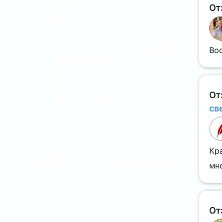
От
Вос
От
св
Кра
мн
От