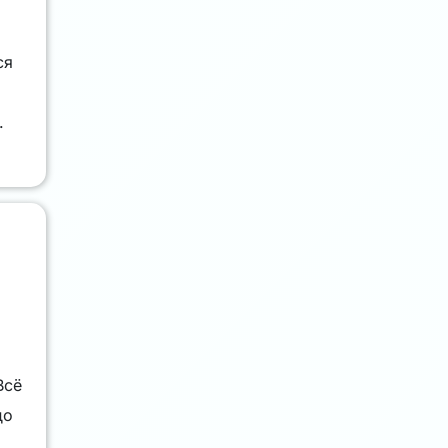
ся
.
Всё
до