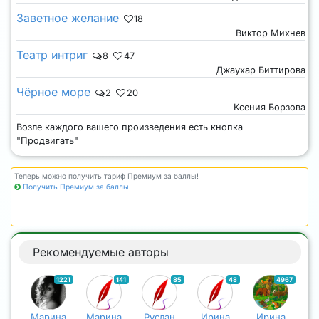
Заветное желание
18
Виктор Михнев
Театр интриг
8
47
Джаухар Биттирова
Чёрное море
2
20
Ксения Борзова
Возле каждого вашего произведения есть кнопка
"Продвигать"
Теперь можно получить тариф Премиум за баллы!
Получить Премиум за баллы
Рекомендуемые авторы
1221
141
85
48
4967
Марина
Марина
Руслан
Ирина
Ирина