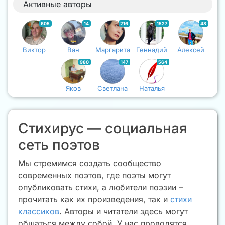
Активные авторы
605
14
216
1527
48
Виктор
Ван
Маргарита
Геннадий
Алексей
980
147
564
Яков
Светлана
Наталья
Стихирус — социальная
сеть поэтов
Мы стремимся создать сообщество
современных поэтов, где поэты могут
опубликовать стихи, а любители поэзии –
прочитать как их произведения, так и
стихи
классиков
. Авторы и читатели здесь могут
общаться между собой. У нас проводятся