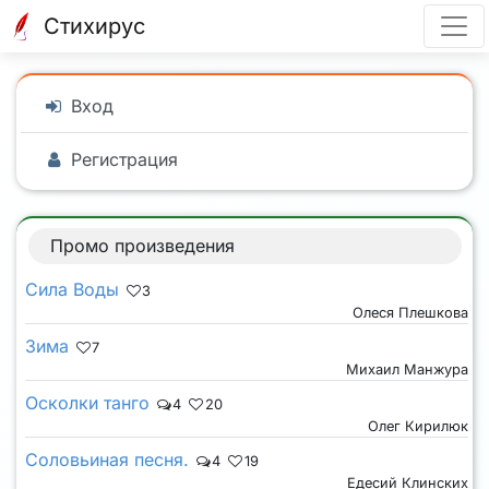
Стихирус
Вход
Регистрация
Промо произведения
Сила Воды
3
Олеся Плешкова
Зима
7
Михаил Манжура
Осколки танго
4
20
Олег Кирилюк
Соловьиная песня.
4
19
Едесий Клинских