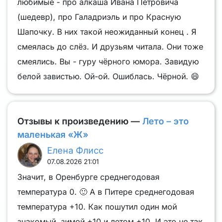
любимые - про алкаша Ивана Петровича
(шедевр), про Галадриэль и про Красную
Шапочку. В них такой неожиданный конец . Я
смеялась до слёз. И друзьям читала. Они тоже
смеялись. Вы - гуру чёрного юмора. Завидую
белой завистью. Ой-ой. Ошиблась. Чёрной. 😄
Отзывы к произведению —
Лето – это
маленькая «Ж»
Елена Флисс
07.08.2026 21:01
Значит, в Оренбурге среднегодовая
температура 0. 🙂 А в Питере среднегодовая
температура +10. Как пошутил один мой
знакомый, зимой +10 и летом +10. И это не так