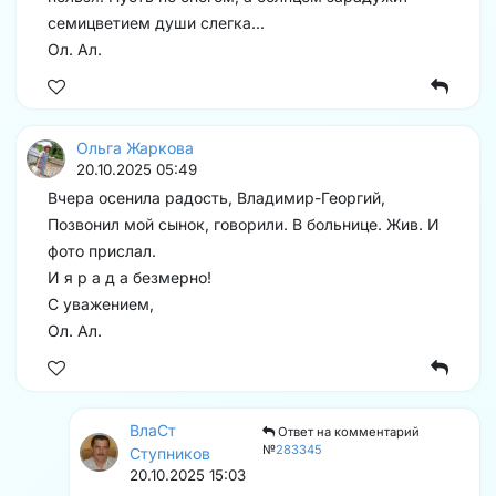
семицветием души слегка...
Ол. Ал.
Ольга Жаркова
20.10.2025 05:49
Вчера осенила радость, Владимир-Георгий,
Позвонил мой сынок, говорили. В больнице. Жив. И
фото прислал.
И я р а д а безмерно!
С уважением,
Ол. Ал.
ВлаСт
Ответ на комментарий
№
283345
Ступников
20.10.2025 15:03