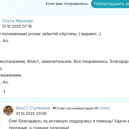
Поблагодарить а
Если вам понравилось:
Ольга Жаркова
01.10.2025 07:16
.и поломанным розам забытой кАртины, ( видимо...)
. Ал.
ихотворение, Власт, замечательное. Все понравились. Благода
с.
уважением
. Ал.
1
ВлаСт Ступников
Ответ на комментарий №
278500
01.10.2025 20:06
Оля! Благодарю, за активную поддержку и помощь! Удачи 
терпение, а главное здоровья!