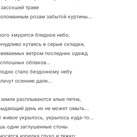
 засохшей траве
поломанным розам забытой куртины...
рого хмурится бледное небо,
ичудливо кутаясь в серые складки,
звеваемых ветром последних одежд
 сплошных облаков...
лодно стало бездонному небу
лачут осенние дали...
 земле расплываются алые пятна,
рыдающий день их не может омыть...
ё живое укрылось, укрылось куда-то...
шь одни заглушенные стоны
носятся изредка глухо и тяжко;