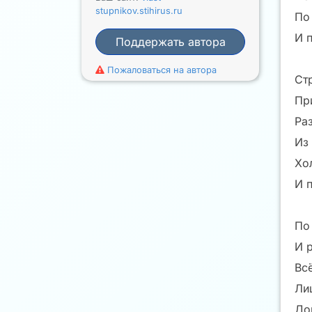
stupnikov.stihirus.ru
По
И 
Поддержать автора
Пожаловаться на автора
Ст
Пр
Ра
Из
Хо
И п
По
И 
Вс
Ли
До