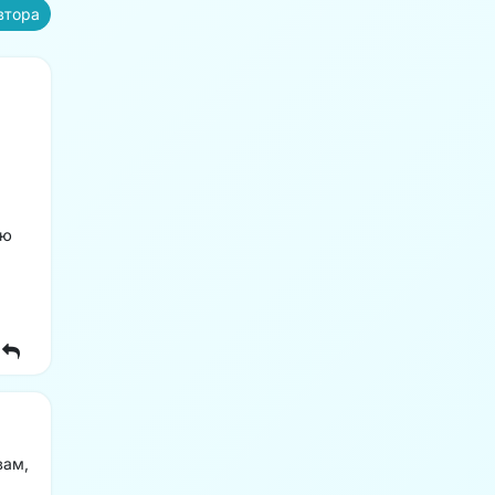
втора
рю
вам,