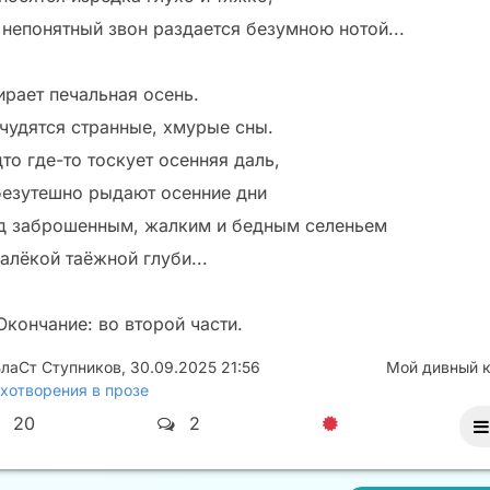
 непонятный звон раздается безумною нотой...
ирает печальная осень.
 чудятся странные, хмурые сны.
то где-то тоскует осенняя даль,
безутешно рыдают осенние дни
д заброшенным, жалким и бедным селеньем
алёкой таёжной глуби...
 Окончание: во второй части.
лаСт Ступников
,
30.09.2025 21:56
Мой дивный 
хотворения в прозе
20
2