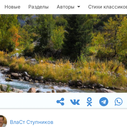
Новые
Разделы
Авторы
Стихи классико
ВлаСт Ступников