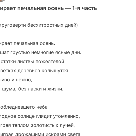
ирает печальная осень — 1-я часть
 круговерти бесхитростных дней)
ирает печальная осень.
шат грустью немногие ясные дни.
остатки листвы пожелтелой
 ветках деревьев колышутся
ниво и нежно,
з шума, без ласки и жизни.
побледневшего неба
лодное солнце глядит утомленно,
 грея теплом золотистых лучей,
 играя дрожащими искрами света