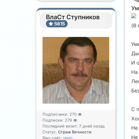
Ум
ВлаСт Ступников
5615
(В
Ум
Ды
И 
На
Ле
Бе
С 
Подписчики:
270
Хо
Подписки:
279
Последний визит: 7 дней назад
Не
Статус:
Страж Вечности
Не
Ваш сайт:
vlast-