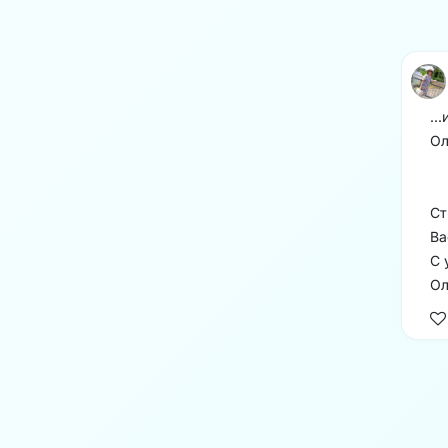
..
Ол
Ст
Ва
С 
Ол