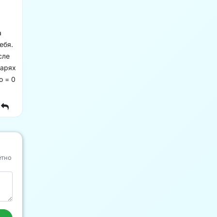
а
ебя.
сле
варях
о = 0
етно