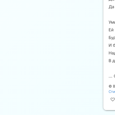
Да
Ум
Ей
Буд
И 
На
В д
...
©
В
Сти