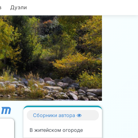
в
Дуэли
Сборники автора
В житейском огороде