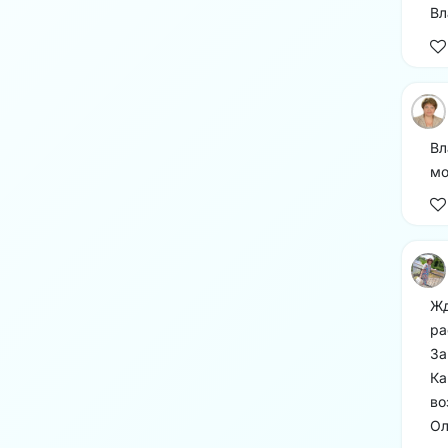
Вл
Вл
мо
Жд
ра
За
Ка
во
Ол