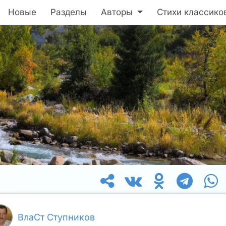
Новые
Разделы
Авторы
Стихи классико
ВлаСт Ступников