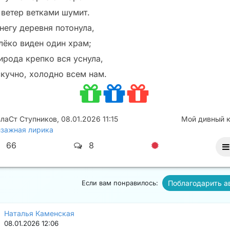
 ветер ветками шумит.
снегу деревня потонула,
лёко виден один храм;
ирода крепко вся уснула,
скучно, холодно всем нам.
лаСт Ступников
,
08.01.2026 11:15
Мой дивный 
зажная лирика
66
8
Поблагодарить а
Если вам понравилось:
Наталья Каменская
08.01.2026 12:06