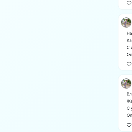
На
Ка
С 
Ол
Вл
Же
С 
Ол