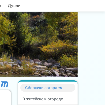
в
Дуэли
Сборники автора
В житейском огороде