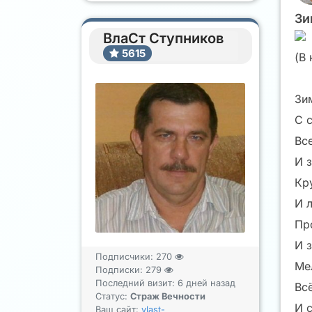
Зи
ВлаСт Ступников
5615
(В
Зи
С 
Вс
И 
Кр
И 
Пр
И з
Подписчики:
270
Ме
Подписки:
279
Последний визит: 6 дней назад
Вс
Статус:
Страж Вечности
И 
Ваш сайт:
vlast-