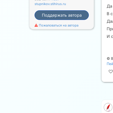
stupnikov.stihirus.ru
Да
В 
Поддержать автора
Да
Пожаловаться на автора
Пр
И 
©
В
Пей