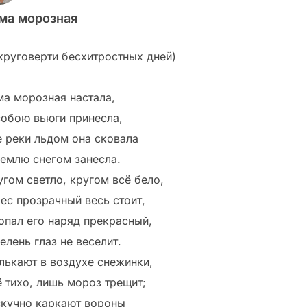
ма морозная
 круговерти бесхитростных дней)
ма морозная настала,
собою вьюги принесла,
е реки льдом она сковала
землю снегом занесла.
угом светло, кругом всё бело,
лес прозрачный весь стоит,
опал его наряд прекрасный,
елень глаз не веселит.
лькают в воздухе снежинки,
ё тихо, лишь мороз трещит;
скучно каркают вороны