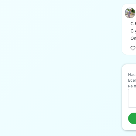
С 
С 
Ол
Нас
Все
не 