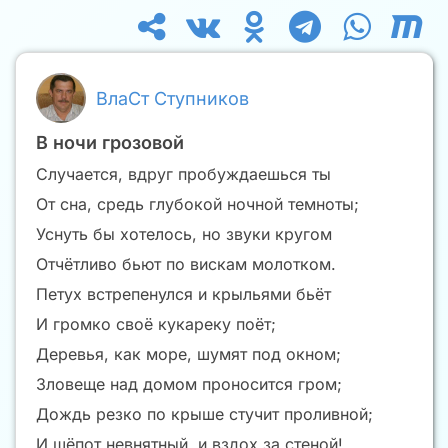
ВлаСт Ступников
В ночи грозовой
Случается, вдруг пробуждаешься ты
От сна, средь глубокой ночной темноты;
Уснуть бы хотелось, но звуки кругом
Отчётливо бьют по вискам молотком.
Петух встрепенулся и крыльями бьёт
И громко своё кукареку поёт;
Деревья, как море, шумят под окном;
Зловеще над домом проносится гром;
Дождь резко по крыше стучит проливной;
И шёпот невнятный, и вздох за стеной!..