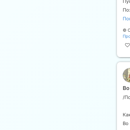
Пу
По
По
©
С
Про
Во
/П
Ка
Во 