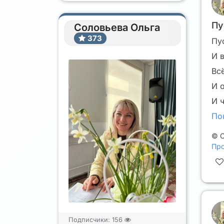
Пу
Соловьева Ольга
373
Пу
И 
Вс
И 
И 
По
©
С
Про
Подписчики:
156