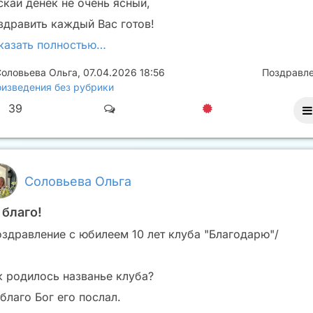
скай денёк не очень ясный,
здравить каждый Вас готов!
казать полностью…
оловьева Ольга
,
07.04.2026 18:56
Поздравл
изведения без рубрики
39
Соловьева Ольга
 благо!
оздравление с юбилеем 10 лет клуба "Благодарю"/
к родилось названье клуба?
благо Бог его послал.