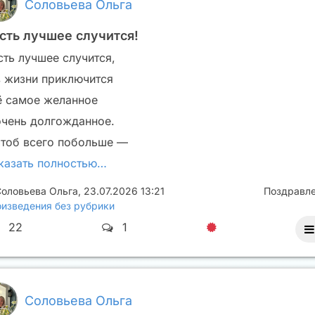
Соловьева Ольга
сть лучшее случится!
сть лучшее случится,
в жизни приключится
ё самое желанное
очень долгожданное.
чтоб всего побольше —
казать полностью…
оловьева Ольга
,
23.07.2026 13:21
Поздравл
изведения без рубрики
22
1
Соловьева Ольга