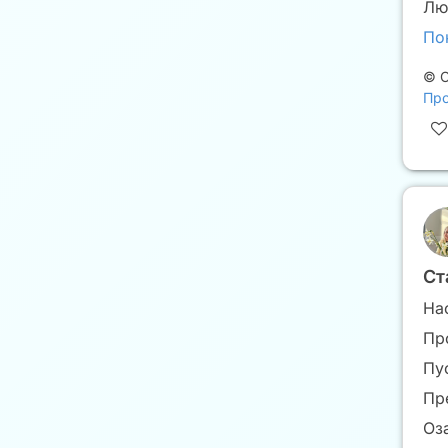
Лю
По
©
С
Про
Ст
На
Пр
Пу
Пр
Оз