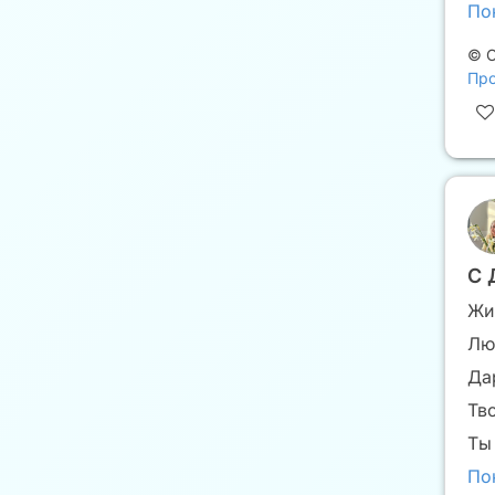
По
©
С
Про
С 
Жи
Лю
Да
Тв
Ты
По