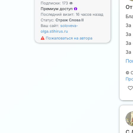
Подписки:
173
От
Премиум доступ
Последний визит: 16 часов назад
Бл
Статус:
Страж Слова II
За
Ваш сайт:
soloveva-
olga.stihirus.ru
За
Пожаловаться на автора
За 
За
По
©
С
Про
С 