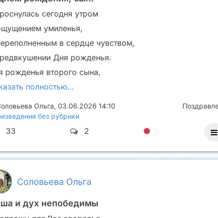
проснулась сегодня утром
ощущением умиленья,
переполненным в сердце чувством,
предвкушении Дня рожденья.
я рожденья второго сына,
казать полностью…
оловьева Ольга
,
03.06.2026 14:10
Поздравл
изведения без рубрики
33
2
Соловьева Ольга
ша и дух непобедимы