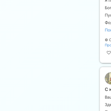
Я 
Бог
Пу
Фо
По
©
С
Про
С 
Ва
Зд