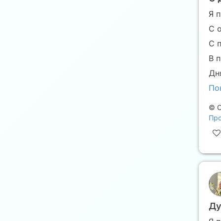
Я 
С 
С 
В 
Дн
По
©
С
Про
Ду