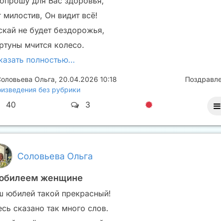
попрошу для Вас здоровья,
 милостив, Он видит всё!
скай не будет бездорожья,
ртуны мчится колесо.
казать полностью…
оловьева Ольга
,
20.04.2026 10:18
Поздравл
изведения без рубрики
40
3
Соловьева Ольга
юбилеем женщине
ш юбилей такой прекрасный!
есь сказано так много слов.