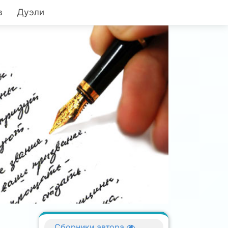
в
Дуэли
Сборники автора