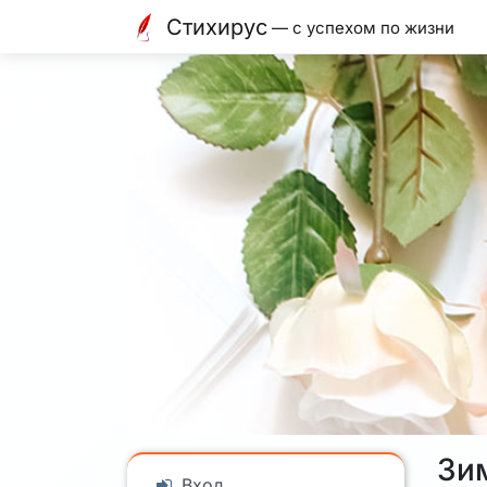
Стихирус
— с успехом по жизни
Зи
Вход