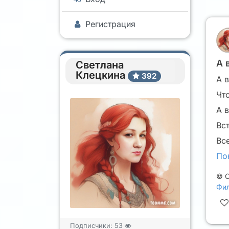
Регистрация
А 
Светлана
Клецкина
392
А 
Чт
А 
Вс
Вс
По
©
С
Фил
Подписчики:
53