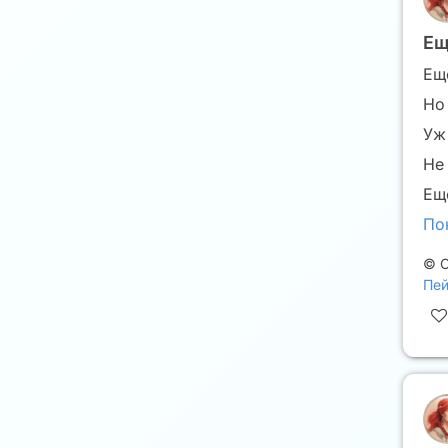
Ещ
Ещ
Но
Уж
Не
Ещ
По
©
С
Пей