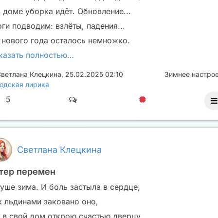
в доме уборка идёт. Обновление...
ги подводим: взлёты, падения...
 нового года осталось немножко.
казать полностью…
ветлана Клецкина
,
25.02.2025 02:10
Зимнее настро
одская лирика
5
Светлана Клецкина
тер перемен
душе зима. И боль застыла в сердце,
к льдинами заковано оно,
я в свой дом открою счастью дверцу,