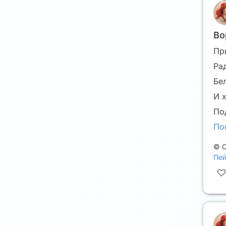
Во
Пр
Ра
Бе
И 
По
По
©
С
Пей