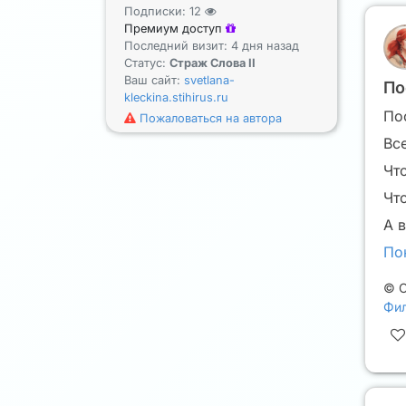
Подписки:
12
Премиум доступ
Последний визит: 4 дня назад
Статус:
Страж Слова II
Ваш сайт:
svetlana-
По
kleckina.stihirus.ru
По
Пожаловаться на автора
Вс
Чт
Чт
А 
По
©
С
Фил