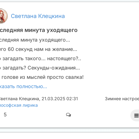
Светлана Клецкина
следняя минута уходящего
следняя минута уходящего…
его 60 секунд нам на желание…
о загадать такого… настоящего?..
о загадать? Секунды-ожидания…
в голове из мыслей просто свалка!
казать полностью…
ветлана Клецкина
,
21.03.2025 02:31
Зимнее настро
ософская лирика
5