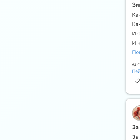
Зи
Ка
Ка
И 
И 
По
©
С
Пей
За
За