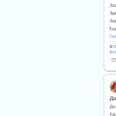
За
Зд
За
Ещё
По
©
С
Фил
До
До
Уж