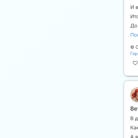
И 
Ито
До
По
©
С
Гор
Ве
В 
Ка
А 