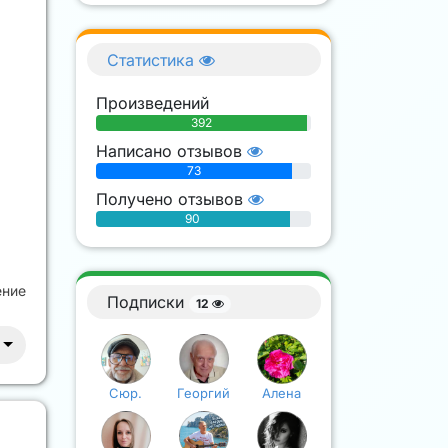
Статистика
Произведений
392
Написано отзывов
73
Получено отзывов
90
ение
Подписки
12
Сюр.
Георгий
Алена