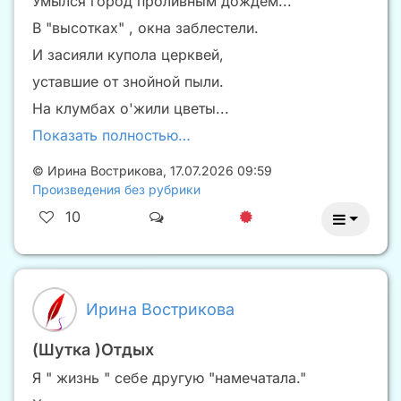
Умылся город проливным дождем...
В "высотках" , окна заблестели.
И засияли купола церквей,
уставшие от знойной пыли.
На клумбах о'жили цветы...
Показать полностью…
©
Ирина Вострикова
,
17.07.2026 09:59
Произведения без рубрики
10
Ирина Вострикова
(Шутка )Отдых
Я " жизнь " себе другую "намечатала."