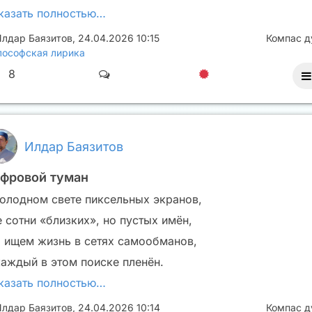
казать полностью…
лдар Баязитов
,
24.04.2026 10:15
Компас 
ософская лирика
8
Илдар Баязитов
фровой туман
холодном свете пиксельных экранов,
е сотни «близких», но пустых имён,
 ищем жизнь в сетях самообманов,
каждый в этом поиске пленён.
казать полностью…
лдар Баязитов
,
24.04.2026 10:14
Компас 