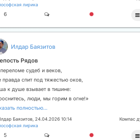
ософская лирика
6
Илдар Баязитов
епость Рядов
 переломе судеб и веков,
е правда спит под тяжестью оков,
ша к душе взывает в тишине:
роснитесь, люди, мы горим в огне!»
казать полностью…
лдар Баязитов
,
24.04.2026 10:14
Компас 
ософская лирика
5