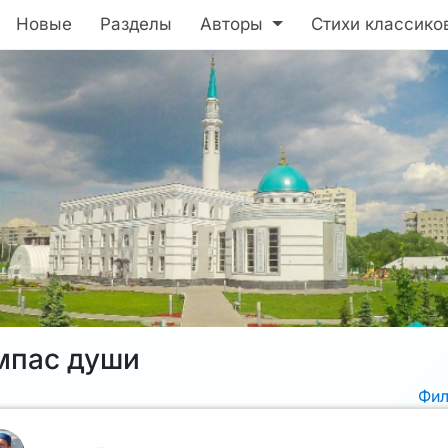
Новые
Разделы
Авторы
Стихи классико
мпас души
Фи