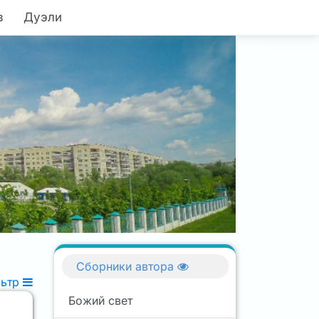
в
Дуэли
Сборники автора
льтр
Божий свет