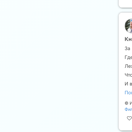
Кн
За
Гд
Ле
Чт
И в
По
©
И
Фил