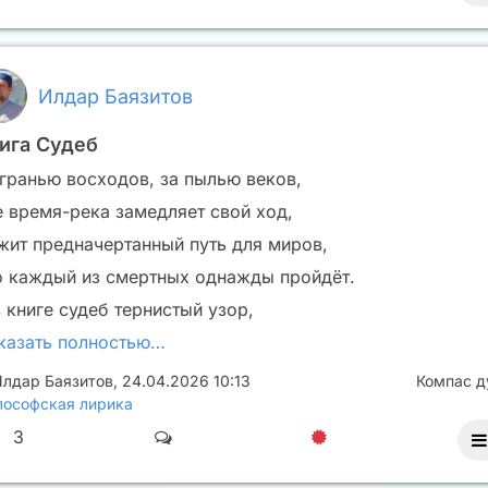
Илдар Баязитов
ига Судеб
 гранью восходов, за пылью веков,
е время-река замедляет свой ход,
жит предначертанный путь для миров,
о каждый из смертных однажды пройдёт.
 книге судеб тернистый узор,
казать полностью…
лдар Баязитов
,
24.04.2026 10:13
Компас 
ософская лирика
3