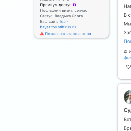
Премиум доступ
На
Последний визит: сейчас
В 
Статус:
Владыка Слога
Ваш сайт:
ildar-
Мы
bayazitov.stihirus.ru
За
Пожаловаться на автора
По
©
И
Фил
Су
Ве
Вр