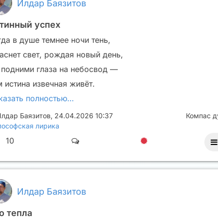
Илдар Баязитов
тинный успех
гда в душе темнее ночи тень,
гаснет свет, рождая новый день,
 подними глаза на небосвод —
м истина извечная живёт.
казать полностью…
лдар Баязитов
,
24.04.2026 10:37
Компас 
ософская лирика
10
Илдар Баязитов
о тепла