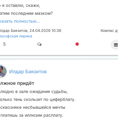
о я оставлю, скажи,
 этим последним мазком?
казать полностью…
лдар Баязитов
,
24.04.2026 10:36
Компас 
ософская лирика
5
Илдар Баязитов
лжное придёт
злюдно в зале ожидания судьбы,
только тень скользит по циферблату.
 сквозняке несбывшейся мечты
 платишь за иллюзии расплату.