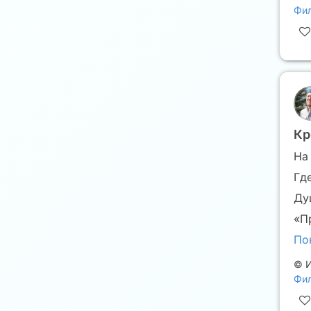
Фил
Кр
На
Гд
Ду
«П
По
©
И
Фил