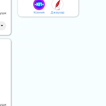
Ксения
Джаухар
души
души