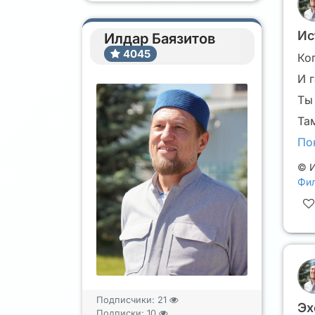
Ис
Илдар Баязитов
4045
Ко
И 
Ты
Та
По
©
И
Фил
Подписчики:
21
Эх
Подписки:
10