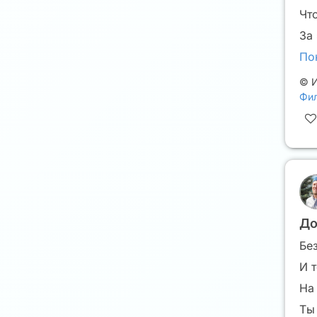
Чт
За
По
©
И
Фил
До
Бе
И 
На
Ты