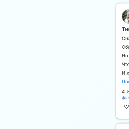
Ти
Сн
Об
Но
Чт
И к
По
©
И
Фил