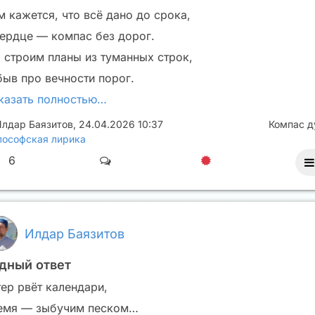
м кажется, что всё дано до срока,
сердце — компас без дорог.
 строим планы из туманных строк,
быв про вечности порог.
казать полностью…
лдар Баязитов
,
24.04.2026 10:37
Компас 
ософская лирика
6
Илдар Баязитов
дный ответ
тер рвёт календари,
емя — зыбучим песком…