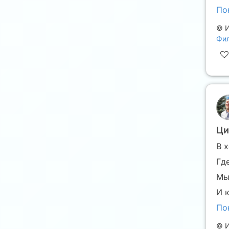
По
©
И
Фил
Ци
В 
Гд
Мы
И 
По
©
И