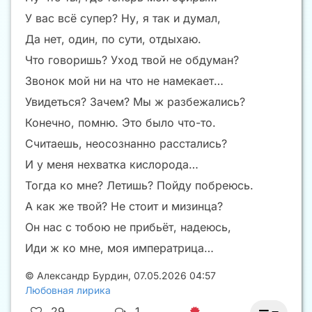
У вас всё супер? Ну, я так и думал,
Да нет, один, по сути, отдыхаю.
Что говоришь? Уход твой не обдуман?
Звонок мой ни на что не намекает…
Увидеться? Зачем? Мы ж разбежались?
Конечно, помню. Это было что-то.
Считаешь, неосознанно расстались?
И у меня нехватка кислорода…
Тогда ко мне? Летишь? Пойду побреюсь.
А как же твой? Не стоит и мизинца?
Он нас с тобою не прибьёт, надеюсь,
Иди ж ко мне, моя императрица…
©
Александр Бурдин
,
07.05.2026 04:57
Любовная лирика
29
1