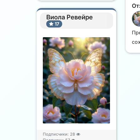
От
Виола Ревейре
17
Пре
со
Подписчики:
28