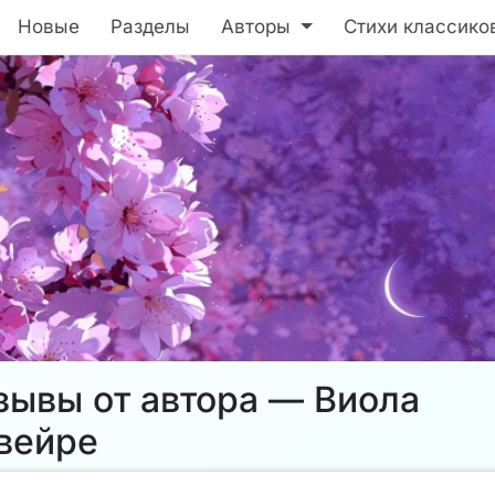
Новые
Разделы
Авторы
Стихи классико
зывы от автора — Виола
вейре