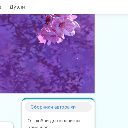
в
Дуэли
Сборники автора
От любви до ненависти
один шаг