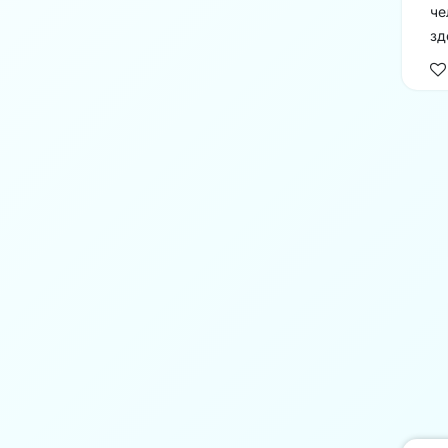
че
зд