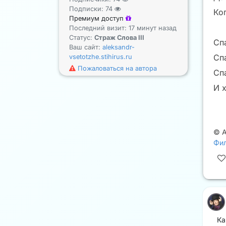
Подписки:
74
Ко
Премиум доступ
Последний визит: 17 минут назад
Статус:
Страж Слова III
Сп
Ваш сайт:
aleksandr-
Спа
vsetotzhe.stihirus.ru
Пожаловаться на автора
Спа
И 
©
Фил
Ка