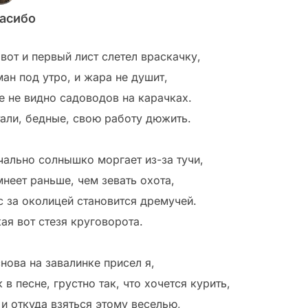
асибо
 вот и первый лист слетел враскачку,
ман под утро, и жара не душит,
е не видно садоводов на карачках.
тали, бедные, свою работу дюжить.
чально солнышко моргает из-за тучи,
мнеет раньше, чем зевать охота,
с за околицей становится дремучей.
ая вот стезя круговорота.
нова на завалинке присел я,
 в песне, грустно так, что хочется курить,
 и откуда взяться этому веселью,