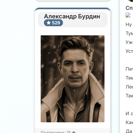
Сп
Александр Бурдин
529
Ну
Ту
Уж
Ус
Пе
Те
Ле
Так
И с
Как
Да
Подписчики:
74