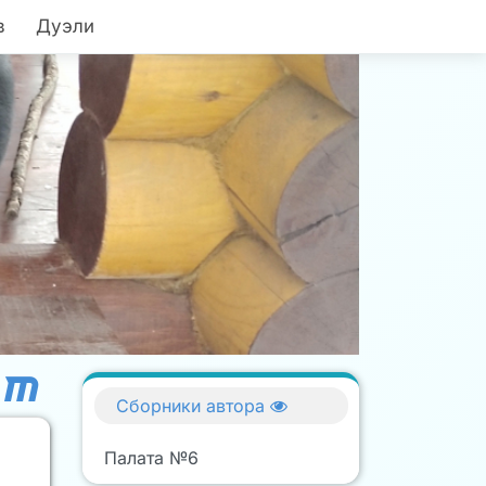
в
Дуэли
Сборники автора
Палата №6