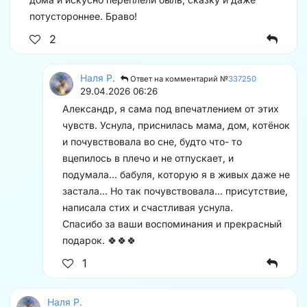
потустороннее. Браво!
2
Наля Р.
Ответ на комментарий №
337250
29.04.2026 06:26
Александр, я сама под впечатлением от этих
чувств. Уснула, приснилась мама, дом, котёнок
и почувствовала во сне, будто что- то
вцепилось в плечо и не отпускает, и
подумала… бабуля, которую я в живых даже не
застала… Но так почувствовала… присутствие,
написала стих и счастливая уснула.
Спасибо за ваши воспоминания и прекрасный
подарок. 🍀🍀🍀
1
Наля Р.