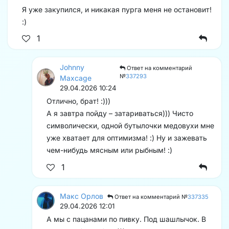
Я уже закупился, и никакая пурга меня не остановит!
:)
1
Johnny
Ответ на комментарий
№
337293
Maxcage
29.04.2026 10:24
Отлично, брат! :)))
А я завтра пойду – затариваться))) Чисто
символически, одной бутылочки медовухи мне
уже хватает для оптимизма! :) Ну и зажевать
чем-нибудь мясным или рыбным! :)
1
Макс Орлов
Ответ на комментарий №
337335
29.04.2026 12:01
А мы с пацанами по пивку. Под шашлычок. В