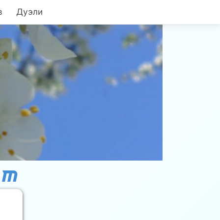
в
Дуэли