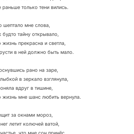
е раньше только тени вились.
о шептало мне слова,
к будто тайну открывало,
о жизнь прекрасна и светла,
грусти в ней должно быть мало.
оснувшись рано на заре,
улыбкой в зеркало взглянула,
поняла вдруг в тишине,
о жизнь мне шанс любить вернула.
ещит за окнами мороз,
нег летит колючей ватой,
частье, что мне сон принёс,