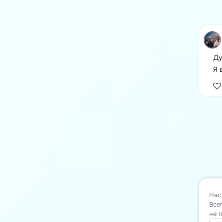
Ду
Я 
Нас
Все
не 