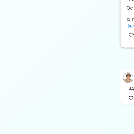
Ос
©
Фил
Зд