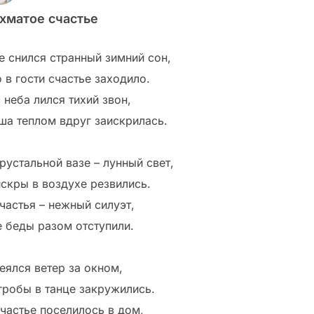
хматое счастье
е снился странный зимний сон,
 в гости счастье заходило.
 неба лился тихий звон,
ша теплом вдруг заискрилась.
рустальной вазе – лунный свет,
искры в воздухе резвились.
счастья – нежный силуэт,
е беды разом отступили.
еялся ветер за окном,
гробы в танце закружились.
счастье поселилось в дом,