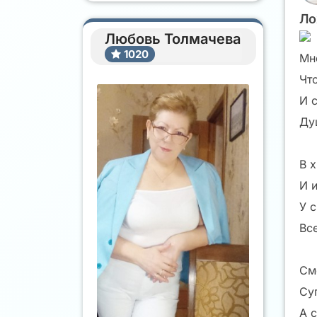
Ло
Любовь Толмачева
1020
Мн
Что
И с
Ду
В х
И 
У 
Вс
См
Су
А 