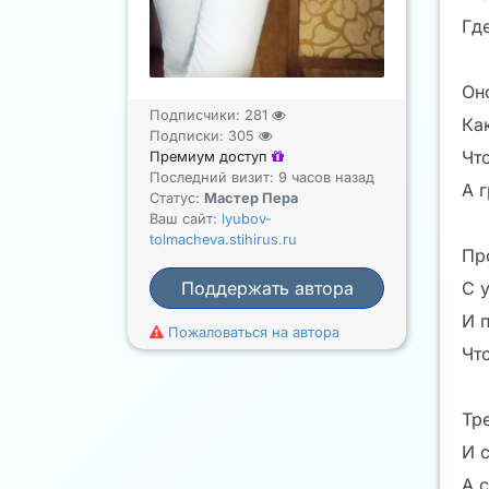
Гд
Он
Подписчики:
281
Ка
Подписки:
305
Чт
Премиум доступ
Последний визит: 9 часов назад
А 
Статус:
Мастер Пера
Ваш сайт:
lyubov-
tolmacheva.stihirus.ru
Пр
С 
Поддержать автора
И 
Пожаловаться на автора
Чт
Тр
И с
А с