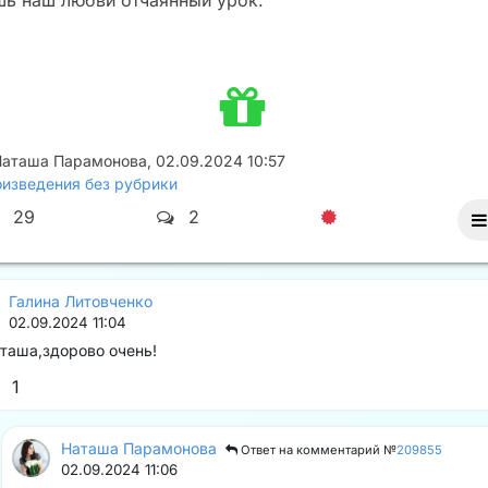
шь наш любви отчаянный урок.
Наташа Парамонова
,
02.09.2024 10:57
изведения без рубрики
29
2
Галина Литовченко
02.09.2024 11:04
таша,здорово очень!️
1
Наташа Парамонова
Ответ на комментарий №
209855
02.09.2024 11:06