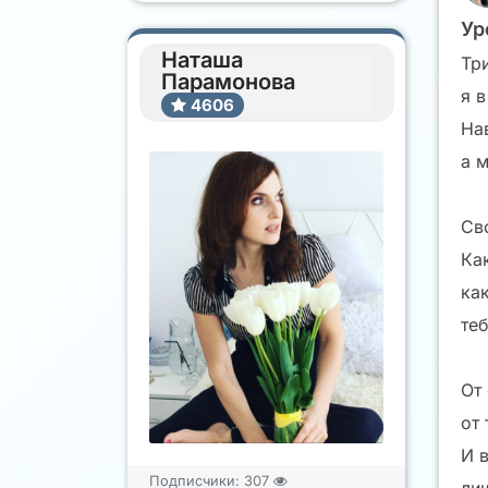
Ур
Наташа
Три
Парамонова
я в
4606
На
а 
Св
Ка
ка
теб
От
от
И 
Подписчики:
307