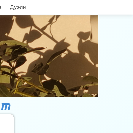
в
Дуэли