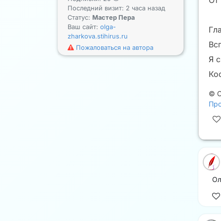
От
Последний визит: 2 часа назад
Статус:
Мастер Пера
Ваш сайт:
olga-
Гла
zharkova.stihirus.ru
Вс
Пожаловаться на автора
Я 
Ко
©
Про
Ол