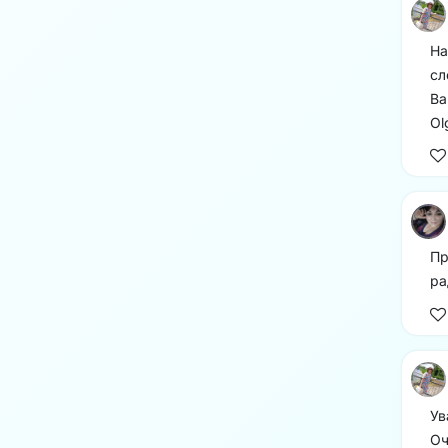
На
сл
Ва
Ol
Пр
ра
Ув
Оч