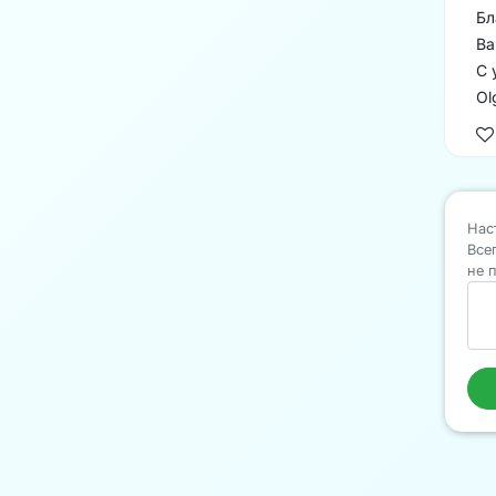
Бл
Ва
С 
Ol
Нас
Все
не 