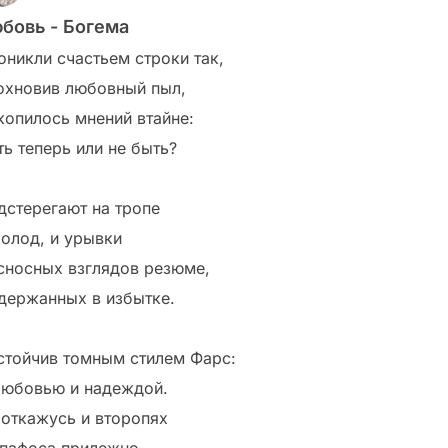
бовь - Богема
оникли счастьем строки так,
охновив любовный пыл,
копилось мнений втайне:
ть теперь или не быть?
дстерегают на тропе
холод, и урывки
сносных взглядов резюме,
держанных в избытке.
стойчив томным стилем Фарс:
любовью и надеждой.
 откажусь и второпях