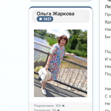
Лю
Ольга Жаркова
Пр
1421
Вд
На
Бы
По
И 
Не
По
На
С 
Не
Подписчики:
103
Подписки:
29