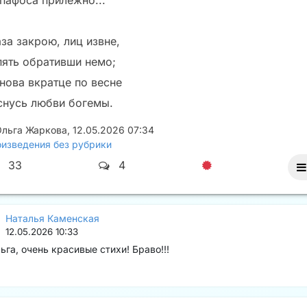
 пафоса прилежно...
за закрою, лиц извне,
пять обративши немо;
снова вкратце по весне
снусь любви богемы.
Ольга Жаркова
,
12.05.2026 07:34
изведения без рубрики
33
4
Наталья Каменская
12.05.2026 10:33
ьга, очень красивые стихи! Браво!!!