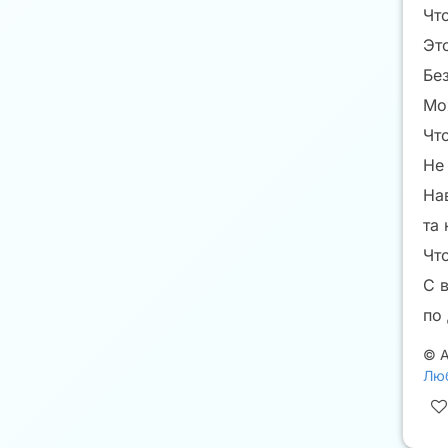
Чт
Эт
Бе
Мо
Чт
Не 
На
та 
Чт
С 
по
©
Люб