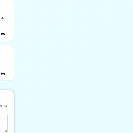
я.
етно