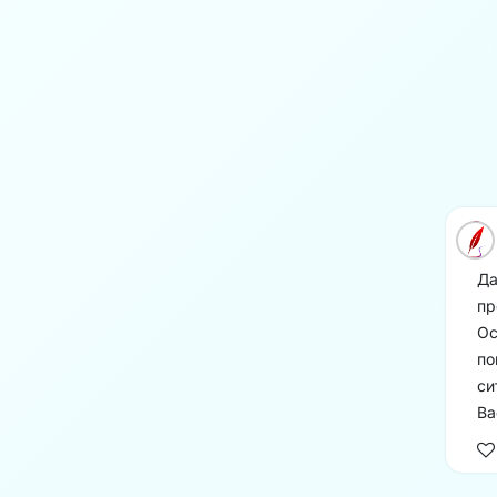
Да
пр
Ос
по
си
Ва