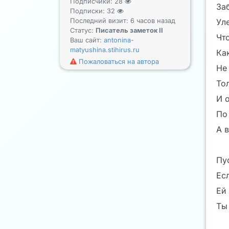
Подписчики:
28
За
Подписки:
32
Ул
Последний визит: 6 часов назад
Статус:
Писатель заметок II
Чт
Ваш сайт:
antonina-
matyushina.stihirus.ru
Ка
Пожаловаться на автора
Не
Тол
И о
По
А в
Пу
Есл
Ей 
Ты