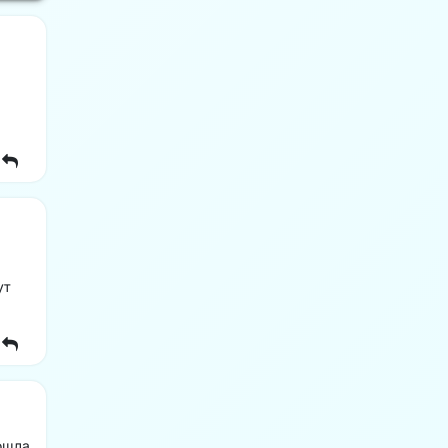
ут
ошла,