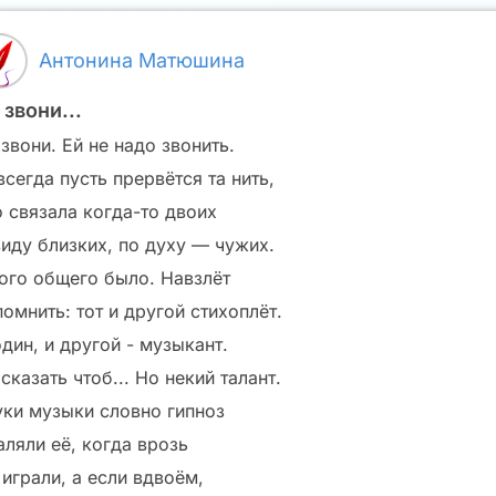
Антонина Матюшина
 звони...
звони. Ей не надо звонить.
сегда пусть прервётся та нить,
о связала когда-то двоих
виду близких, по духу — чужих.
ого общего было. Навзлёт
омнить: тот и другой стихоплёт.
дин, и другой - музыкант.
сказать чтоб... Но некий талант.
уки музыки словно гипноз
аляли её, когда врозь
 играли, а если вдвоём,