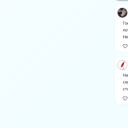
Го
по
Не
На
се
ст