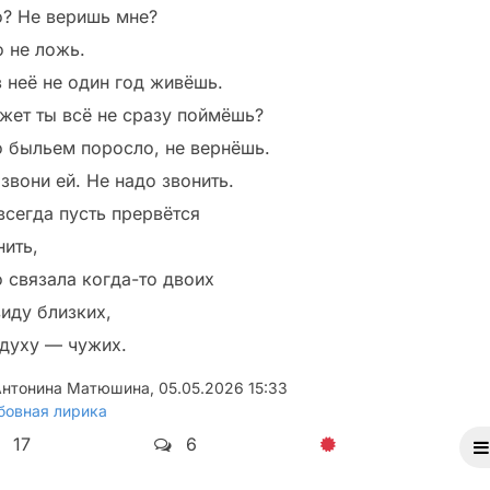
о? Не веришь мне?
о не ложь.
з неё не один год живёшь.
жет ты всё не сразу поймёшь?
о быльем поросло, не вернёшь.
звони ей. Не надо звонить.
всегда пусть прервётся
нить,
о связала когда-то двоих
виду близких,
 духу — чужих.
Антонина Матюшина
,
05.05.2026 15:33
овная лирика
17
6