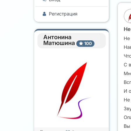
Регистрация
Не
Антонина
Не 
Матюшина
100
Нав
Чт
С 
Мн
Всп
И о
Не 
Зв
Оп
Вы