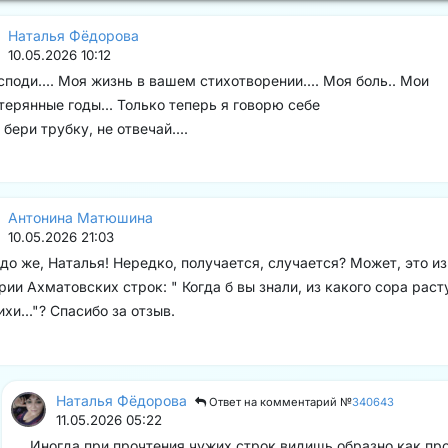
Наталья Фёдорова
10.05.2026 10:12
споди.... Моя жизнь в вашем стихотворении.... Моя боль.. Мои
терянные годы... Только теперь я говорю себе
 бери трубку, не отвечай....
Антонина Матюшина
10.05.2026 21:03
до же, Наталья! Нередко, получается, случается? Может, это из
рии Ахматовских строк: " Когда б вы знали, из какого сора раст
ихи..."? Спасибо за отзыв.
Наталья Фёдорова
Ответ на комментарий №
340643
11.05.2026 05:22
Иногда при прочтения чужих строк видишь образно как пр