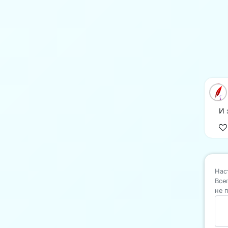
И 
Нас
Все
не 