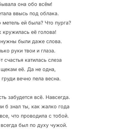
бывала она обо всём!
етала ввысь под облака.
о метель ей была? Что пурга?
к кружилась её голова!
 нужны были даже слова.
ько руки твои и глаза.
т счастья катилась слеза
 щекам её. Да не одна,
 груди вечно пела весна.
сть забудется всё. Навсегда.
и б знал ты, как жалко года
все, что проводила с тобой.
 всегда был по духу чужой.