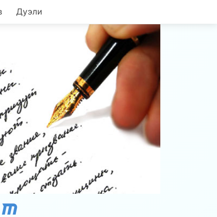
в
Дуэли