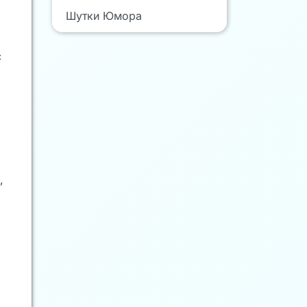
Шутки Юмора
с
,