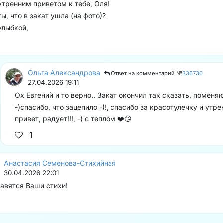
утренним приветом к тебе, Оля!
ты, что в закат ушла (на фото)?
улыбкой,
Ольга Александрова
Ответ на комментарий №
336736
27.04.2026 19:11
Ох Евгений и то верно.. Закат окончил так сказать, поменя
-)спасибо, что зацепило -)!, спасибо за красотулечку и утре
привет, радует!!!, -) с теплом ❤️😘
1
Анастасия Семенова-Стихийная
30.04.2026 22:01
авятся Ваши стихи!