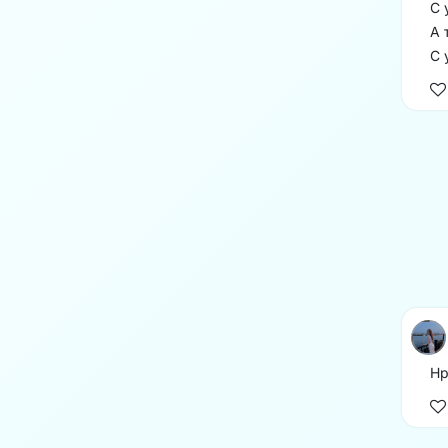
С 
А 
С 
Нр