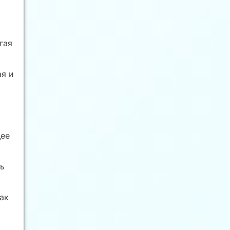
гая
ая и
щее
ть
как