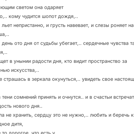
яющим светом она одаряет
о,.. кому чудится шопот дождя,..
 льет непристанно, и грусть навевает, и слезы роняет на
а,..
 день ото дня от судьбы убегает,.. сердечные чувства т
я,..
щет в унынии радости дня, кто видит пространство за
нью искусства,..
не страшась в зеркала окунуться,.. увидеть свое настоя
 тени сомнений принять и очнутся.. и в счастьи встреча
дость нового дня..
ла не хранить, сердцу это не нужно,.. любить и беречь 
дное дитя,
 то дорогое, что есть у