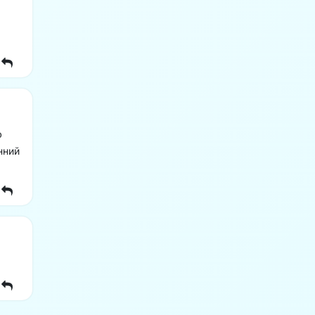
ю
нний