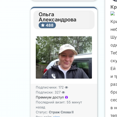
Кр
Ольга
Александрова
Кр
488
неб
Шу
од
Теб
ску
Ей 
и т
ра
Подписчики:
172
бра
Подписки:
327
Премиум доступ
се
Последний визит: 55 минут
в 
назад
Статус:
Страж Слова II
теп