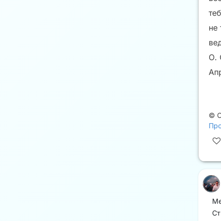
те
не 
вед
О. 
Ап
©
Про
Ме
Ст