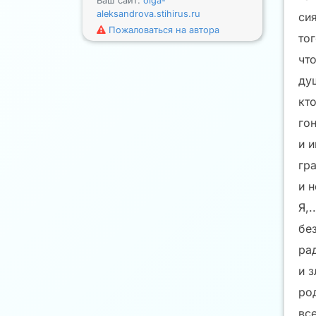
Ваш сайт:
olga-
aleksandrova.stihirus.ru
си
Пожаловаться на автора
тог
что
душ
кто
гон
и и
гра
и 
Я,..
без
ра
и з
ро
все