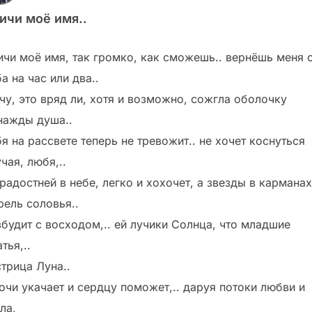
ичи моё имя..
ичи моё имя, так громко, как сможешь.. вернёшь меня 
а на час или два..
чу, это вряд ли, хотя и возможно, сожгла оболочку
нажды душа..
я на рассвете теперь не тревожит.. не хочет коснуться
чая, любя,..
радостней в небе, легко и хохочет, а звезды в карманах
рель соловья..
збудит с восходом,.. ей лучики Солнца, что младшие
тья,..
стрица Луна..
ночи укачает и сердцу поможет,.. даруя потоки любви и
ла,