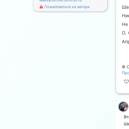
aleksandrova.stihirus.ru
Ша
Пожаловаться на автора
Ни
Не 
О. 
Ап
©
Про
Вт
Ше