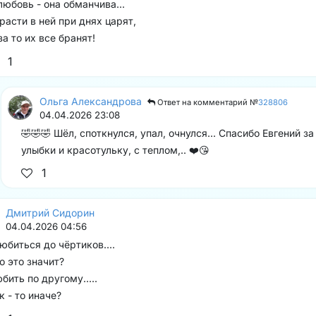
любовь - она обманчива...
расти в ней при днях царят,
за то их все бранят!
1
Ольга Александрова
Ответ на комментарий №
328806
04.04.2026 23:08
🤣🤣🤣 Шёл, споткнулся, упал, очнулся... Спасибо Евгений за
улыбки и красотульку, с теплом,.. ❤️😘
1
Дмитрий Сидорин
04.04.2026 04:56
юбиться до чёртиков....
о это значит?
бить по другому.....
к - то иначе?