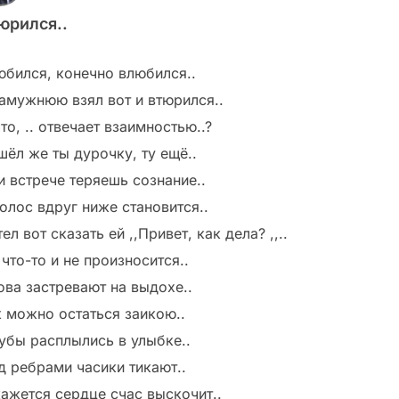
юрился..
юбился, конечно влюбился..
замужнюю взял вот и втюрился..
то, .. отвечает взаимностью..?
шёл же ты дурочку, ту ещё..
и встрече теряешь сознание..
голос вдруг ниже становится..
ел вот сказать ей ,,Привет, как дела? ,,..
что-то и не произносится..
ова застревают на выдохе..
к можно остаться заикою..
губы расплылись в улыбке..
д ребрами часики тикают..
кажется сердце счас выскочит..