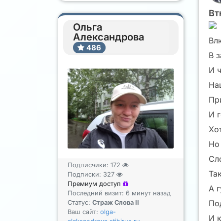
Вт
Ольга
Александрова
Вл
486
В 
И ч
На
Пр
И 
Хот
Но 
Сл
Подписчики:
172
Та
Подписки:
327
Премиум доступ
А 
Последний визит: 6 минут назад
По
Статус:
Страж Слова II
Ваш сайт:
olga-
И 