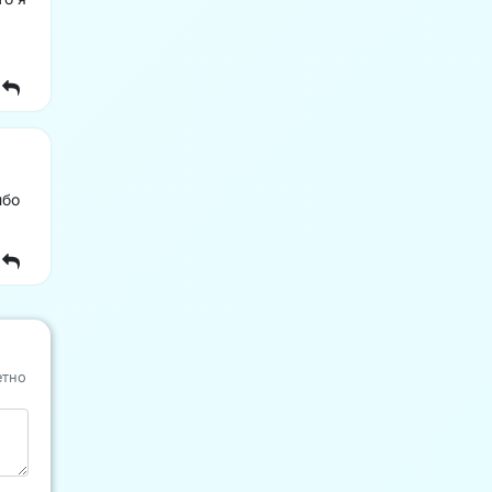
ибо
етно