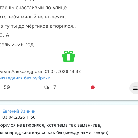
гаешь счастливый по улице..
кто тебя милый не вылечит..
в ту ты до чёртиков втюрился..
С. А.
рель 2026 год.
Ольга Александрова
,
01.04.2026 18:32
изведения без рубрики
59
7
Евгений Заикин
03.04.2026 11:50
юрился не втюрился, хотя тема так заманчива,
л вперед, споткнулся как бы (между нами говоря).