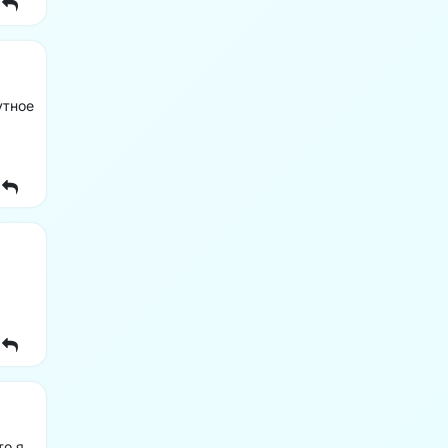
утное
то я