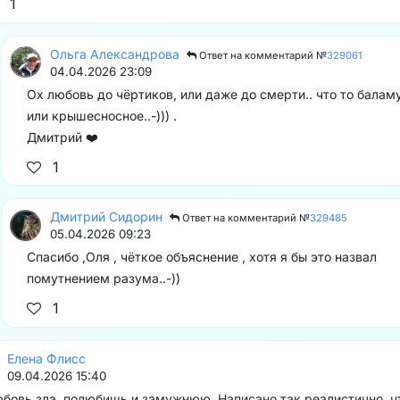
1
Ольга Александрова
Ответ на комментарий №
329061
04.04.2026 23:09
Ох любовь до чёртиков, или даже до смерти.. что то балам
или крышесносное..-))) .
Дмитрий ❤️
1
Дмитрий Сидорин
Ответ на комментарий №
329485
05.04.2026 09:23
Спасибо ,Оля , чёткое объяснение , хотя я бы это назвал
помутнением разума..-))
1
Елена Флисс
09.04.2026 15:40
бовь зла, полюбишь и замужнюю. Написано так реалистично, ч