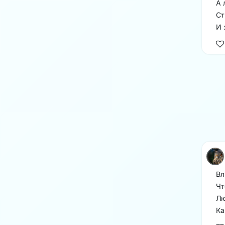
А 
Ст
И 
Вл
Чт
Лю
Ка