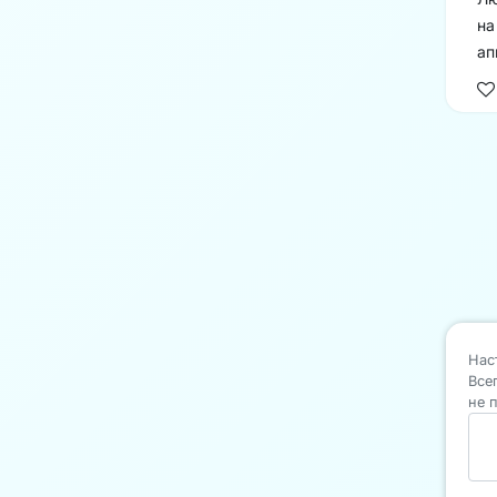
на
ап
Нас
Все
не 