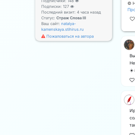
Подписчики:
148
©
Подписки:
127
Про
Последний визит: 4 часа назад
Статус:
Страж Слова III
Ваш сайт:
natalya-
kamenskaya.stihirus.ru
Пожаловаться на автора
Вы
Не
☀️
Ир
со
та