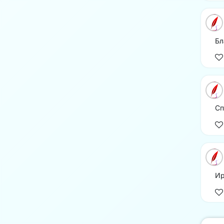
Бл
Сп
Ир