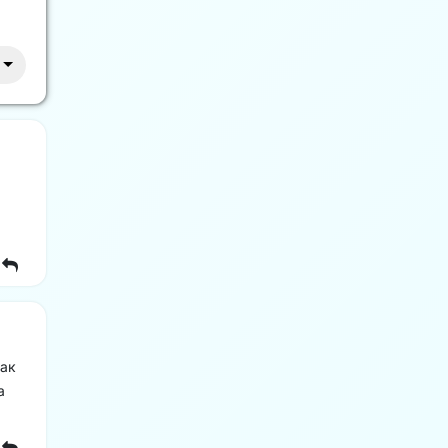
как
а