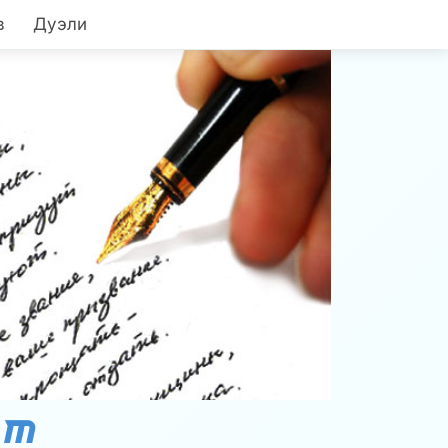
в
Дуэли