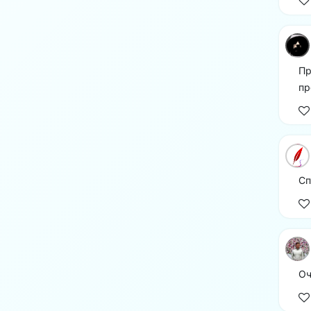
Пр
пр
Сп
Оч