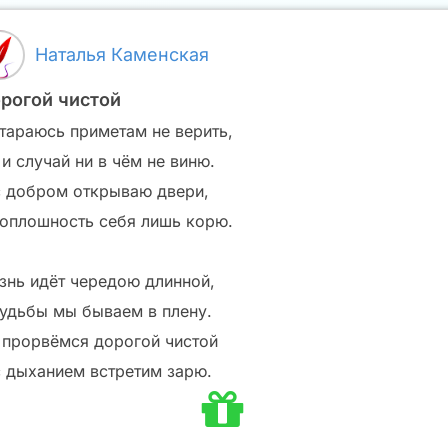
Наталья Каменская
рогой чистой
стараюсь приметам не верить,
и случай ни в чём не виню.
с добром открываю двери,
 оплошность себя лишь корю.
знь идёт чередою длинной,
судьбы мы бываем в плену.
 прорвёмся дорогой чистой
с дыханием встретим зарю.