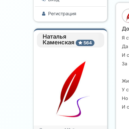
Регистрация
До
Наталья
Я 
Каменская
564
Да 
И 
За
Жи
У 
Но
И 