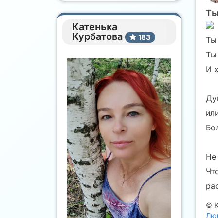
Ты
Катенька
Курбатова
183
Ты
Ты
И 
Ду
ил
Бол
Не 
Чт
ра
©
К
Люб