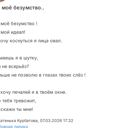
 моё безумство..
 моё безумство !
 мой идеал!
хочу коснуться я лица овал.
маешь я в шутку,
и не всерьёз?
ьше не позволю в глазах твоих слёз !
хочу печалей я в твоём окне.
о тебя тревожит,
сскажи ты мне!
атенька Курбатова
,
07.03.2026 17:32
овная лирика