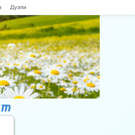
в
Дуэли