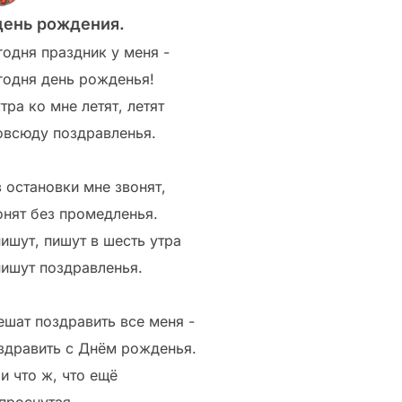
день рождения.
годня праздник у меня -
годня день рожденья!
тра ко мне летят, летят
овсюду поздравленья.
з остановки мне звонят,
онят без промедленья.
пишут, пишут в шесть утра
пишут поздравленья.
ешат поздравить все меня -
здравить с Днём рожденья.
и что ж, что ещё