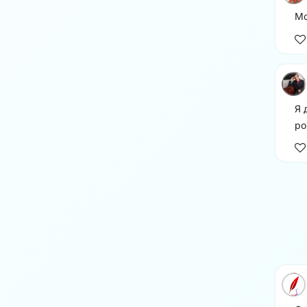
Мо
Я 
ро