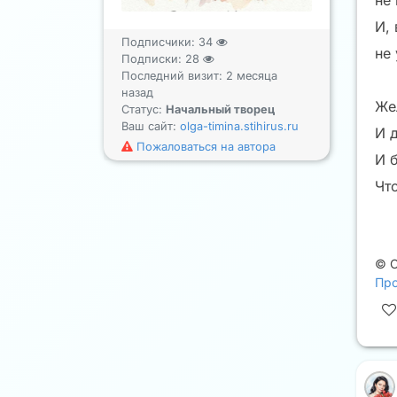
не
И,
Подписчики:
34
не 
Подписки:
28
Последний визит: 2 месяца
назад
Же
Статус:
Начальный творец
Ваш сайт:
olga-timina.stihirus.ru
И 
Пожаловаться на автора
И 
Что
©
О
Про