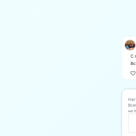
С 
Вс
Нас
Все
не 