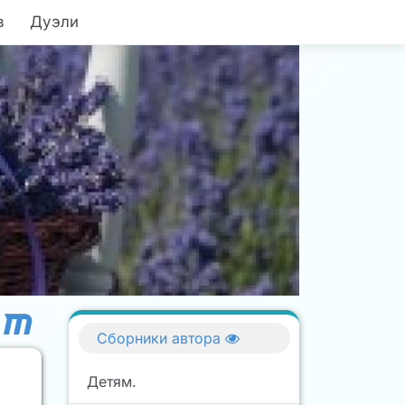
в
Дуэли
Сборники автора
Детям.