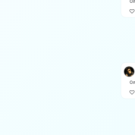
Ол
Ол