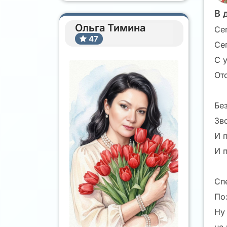
В 
Ольга Тимина
Се
47
Се
С у
От
Бе
Зв
И 
И 
Сп
По
Ну 