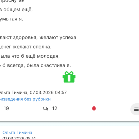
 проснутая
 в общем ещё,
умытая я.
лают здоровья, желают успеха
денег желают сполна.
была что б ещё молодая,
 б всегда, была счастлива я.
льга Тимина
,
07.03.2026 04:57
изведения без рубрики
19
12
Ольга Тимина
07.03.2026 05:14