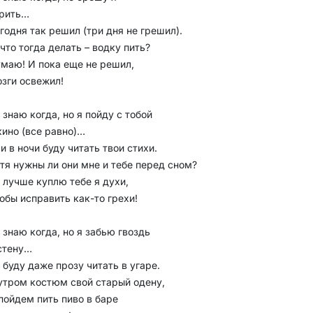
рить…
годня так решил (три дня не грешил).
 что тогда делать – водку пить?
маю! И пока еще не решил,
зги освежил!
 знаю когда, но я пойду с тобой
кино (все равно)…
и в ночи буду читать твои стихи.
тя нужны ли они мне и тебе перед сном?
 лучше куплю тебе я духи,
обы исправить как-то грехи!
 знаю когда, но я забью гвоздь
стену…
 буду даже прозу читать в угаре.
утром костюм свой старый одену,
пойдем пить пиво в баре