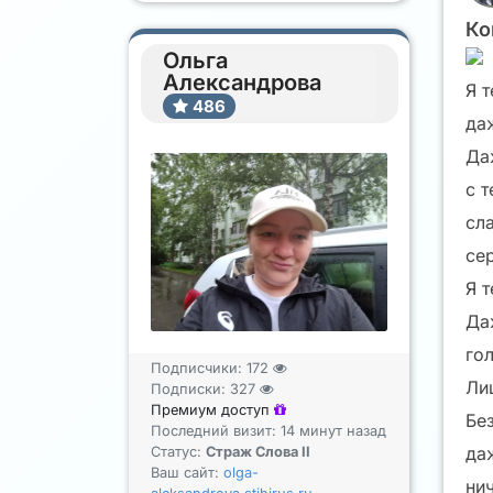
Ко
Ольга
Александрова
Я т
486
да
Да
с т
сл
се
Я т
Да
го
Подписчики:
172
Лиш
Подписки:
327
Премиум доступ
Без
Последний визит: 14 минут назад
да
Статус:
Страж Слова II
Ваш сайт:
olga-
нич