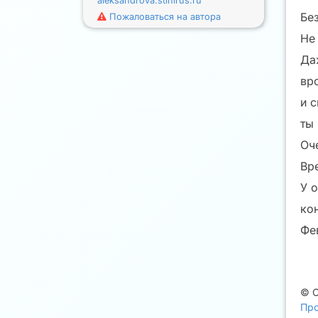
aleksandrova.stihirus.ru
Без
Пожаловаться на автора
Не 
Да
вр
и 
ты 
Оч
Вре
У о
кон
Фе
©
Про