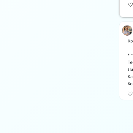
Кр
* *
Те
Ли
Ка
Ко