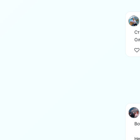
Ст
Ол
Во
Не