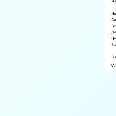
И 
Не
Со
Ст
Да
Пу
Вс
С 