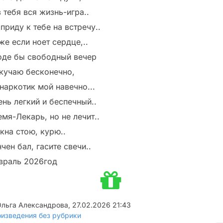
 тебя вся жизнь-игра..
приду к тебе на встречу..
же если ноет сердце,..
оде бы свободный вечер
скучаю бесконечно,
наркотик мой навечно...
ень легкий и беспечный..
мя-Лекарь, но не лечит..
кна стою, курю..
чен бал, гасите свечи..
враль 2026год
Ольга Александрова
,
27.02.2026 21:43
изведения без рубрики