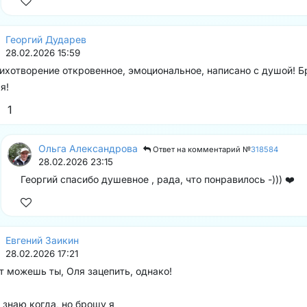
Георгий Дударев
28.02.2026 15:59
ихотворение откровенное, эмоциональное, написано с душой! Б
я!
1
Ольга Александрова
Ответ на комментарий №
318584
28.02.2026 23:15
Георгий спасибо душевное , рада, что понравилось -))) ❤️
Евгений Заикин
28.02.2026 17:21
т можешь ты, Оля зацепить, однако!
 знаю когда, но брошу я