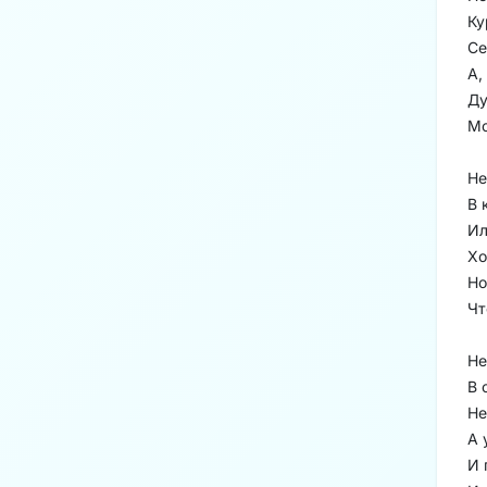
Ку
Се
А,
Ду
Мо
Не
В 
Ил
Хо
Но
Чт
Не
В 
Не
А 
И 