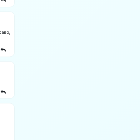
раво,