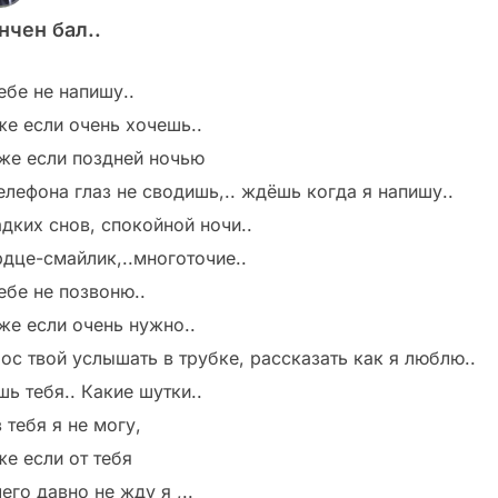
нчен бал..
ебе не напишу..
же если очень хочешь..
же если поздней ночью
елефона глаз не сводишь,.. ждёшь когда я напишу..
адких снов, спокойной ночи..
рдце-смайлик,..многоточие..
ебе не позвоню..
же если очень нужно..
лос твой услышать в трубке, рассказать как я люблю..
ь тебя.. Какие шутки..
 тебя я не могу,
же если от тебя
его давно не жду я ,..