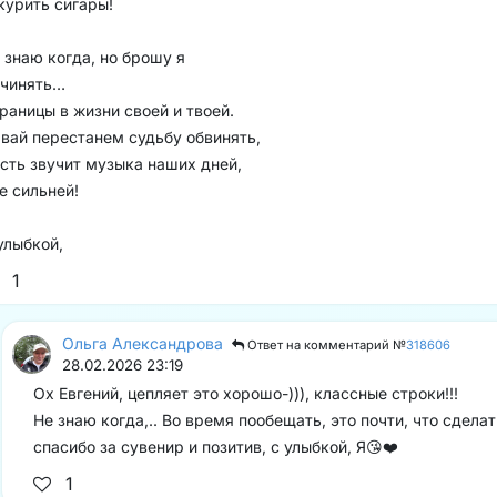
курить сигары!
 знаю когда, но брошу я
чинять…
раницы в жизни своей и твоей.
вай перестанем судьбу обвинять,
сть звучит музыка наших дней,
е сильней!
улыбкой,
1
Ольга Александрова
Ответ на комментарий №
318606
28.02.2026 23:19
Ох Евгений, цепляет это хорошо-))), классные строки!!!
Не знаю когда,.. Во время пообещать, это почти, что сделат
спасибо за сувенир и позитив, с улыбкой, Я😘❤️
1