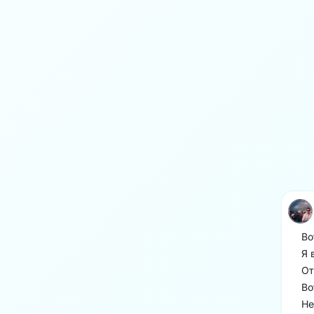
Во
Я 
От
Во
Не