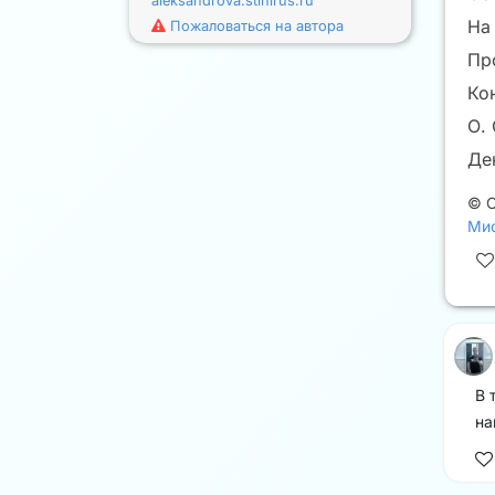
aleksandrova.stihirus.ru
На
Пожаловаться на автора
Про
Ко
О. 
Де
©
Мис
В 
на