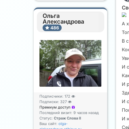
Св
Ольга
Александрова
А 
486
Тог
В с
Кон
Ув
И 
Как
И 
Зд
Подписчики:
172
И 
Подписки:
327
Премиум доступ
Пою
Последний визит: 9 часов назад
И 
Статус:
Страж Слова II
Ваш сайт:
olga-
Сей