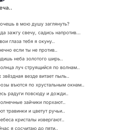
еча..
хочешь в мою душу заглянуть?
да зажгу свечу, садись напротив...
вои глаза тебя я окуну..
ечно если ты не против..
идишь неба золотого ширь..
солнца луч струящийся по волнам..
 звёздная везде витает пыль..
розы въются по хрустальным окнам..
есь радуги повсюду и дожди..
солнечные зайчики порхают..
т травинки и цветут ручьи..
небеса кристалы извергают..
час я сосчитаю до пяти..