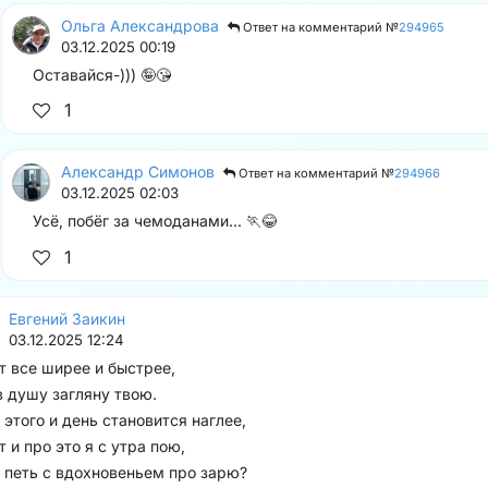
Ольга Александрова
Ответ на комментарий №
294965
03.12.2025 00:19
Оставайся-))) 🤪😘
1
Александр Симонов
Ответ на комментарий №
294966
03.12.2025 02:03
Усё, побёг за чемоданами... 🏃😂
1
Евгений Заикин
03.12.2025 12:24
т все ширее и быстрее,
в душу загляну твою.
 этого и день становится наглее,
т и про это я с утра пою,
 петь с вдохновеньем про зарю?