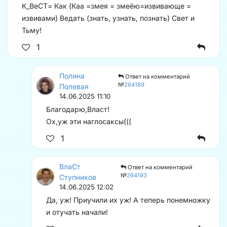
К_ВеСТ= Как (Каа =змея = змеёю=извивающе =
извивами) Ведать (знать, узнать, познать) Свет и
Тьму!
1
Полина
Ответ на комментарий
№
264189
Полевая
14.06.2025 11:10
Благодарю,Власт!
Ох,уж эти наглосаксы(((
1
ВлаСт
Ответ на комментарий
№
264193
Ступников
14.06.2025 12:02
Да, уж! Приучили их уж! А теперь понемножку
и отучать начали!