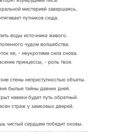
 вторят изумрудные леса.
кральной мистерией завершаясь.
итягивает путников сюда.
пить воды источника живого.
поленного чудом волшебства.
ток ее, - неукротима сила снова.
асение принцессы, - роль твоя.
ухие стены неприступностью объяты.
аня былые тайны давних дней.
крыт навеки будет путь обратный.
асен страж у замковых дверей.
шь чистый сердцем победит оковы.