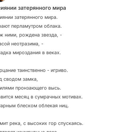
сиянии затерянного мира
сиянии затерянного мира.
рают перламутром облака.
ж ними, рождена звезда, -
асой неотразима, -
гадка мироздания в веках.
рцание таинственно - игриво.
д сводом замка,
илями пронзающего высь.
звится месяц в сумрачных мотивах.
тарным блеском облекая ниц.
мит река, с высоких гор спускаясь.