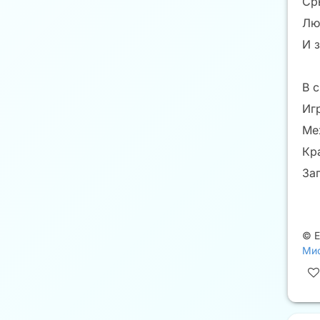
Ср
Лю
И 
В 
Иг
Ме
Кр
За
©
Мис