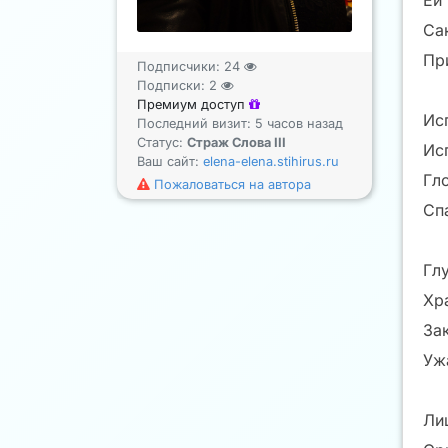
Ей
Са
Пр
Подписчики:
24
Подписки:
2
Премиум доступ
Ис
Последний визит: 5 часов назад
Статус:
Страж Слова III
Ис
Ваш сайт:
elena-elena.stihirus.ru
Гло
Пожаловаться на автора
Сп
Гл
Хр
За
Уж
Ли