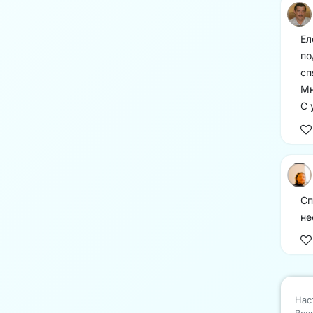
Ел
по
сп
Мн
С 
Сп
не
Нас