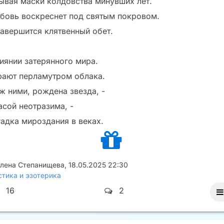
ывая маски колдовства минувших лет.
бовь воскреснет под святым покровом.
завершится клятвенный обет.
сиянии затерянного мира.
рают перламутром облака.
ж ними, рождена звезда, -
асой неотразима, -
гадка мироздания в веках.
Елена Степанищева
,
18.05.2025 22:30
тика и эзотерика
16
2