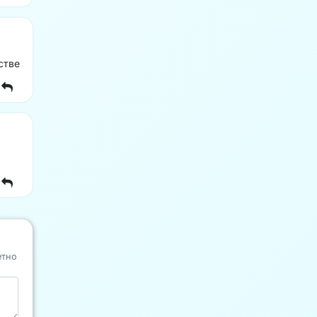
стве
етно