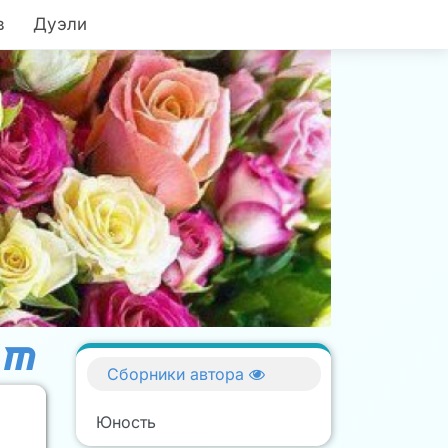
в
Дуэли
Сборники автора
Юность