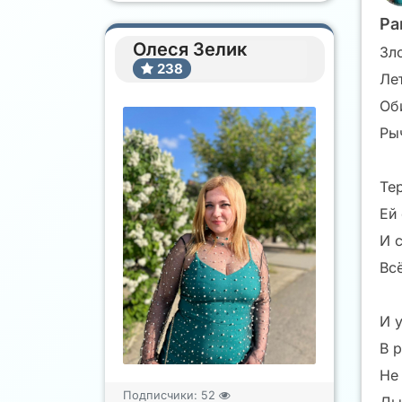
Ра
Олеся Зелик
Зл
238
Лет
Об
Ры
Тер
Ей
И 
Всё
И 
В 
Не
Подписчики:
52