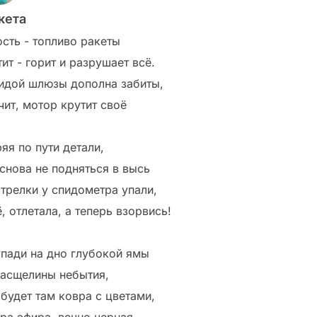
кета
ость - топливо ракеты
ит - горит и разрушает всё.
идой шлюзы дополна забиты,
чит, мотор крутит своё
яя по пути детали,
 снова не подняться в высь
стрелки у спидометра упали,
, отлетала, а теперь взорвись!
упади на дно глубокой ямы
расщелины небытия,
 будет там ковра с цветами,