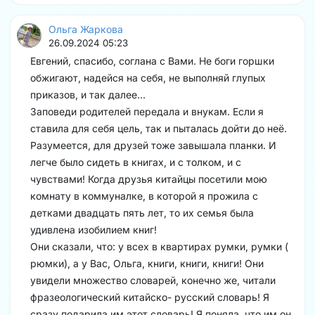
Ольга Жаркова
26.09.2024 05:23
Евгений, спасибо, соглана с Вами. Не боги горшки
обжигают, надейся на себя, не выполняй глупых
приказов, и так далее...
Заповеди родителей передала и внукам. Если я
ставила для себя цель, так и пыталась дойти до неё.
Разумеется, для друзей тоже завышала планки. И
легче было сидеть в книгах, и с толком, и с
чувствами! Когда друзья китайцы посетили мою
комнату в коммуналке, в которой я прожила с
детками двадцать пять лет, то их семья была
удивлена изобилием книг!
Они сказали, что: у всех в квартирах румки, румки (
рюмки), а у Вас, Ольга, книги, книги, книги! Они
увидели множество словарей, конечно же, читали
фразеологический китайско- русский словарь! Я
сразу подарила им этот словарь! Я поняла, что им он