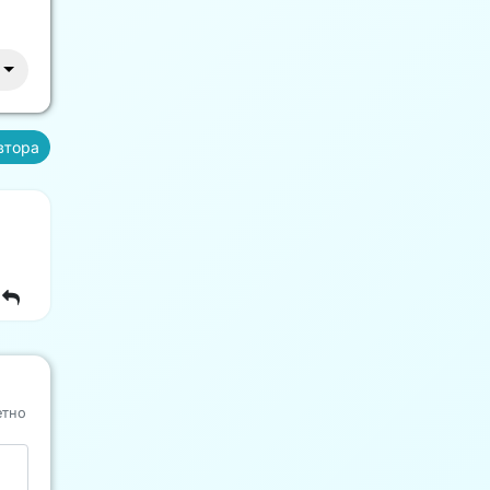
втора
етно