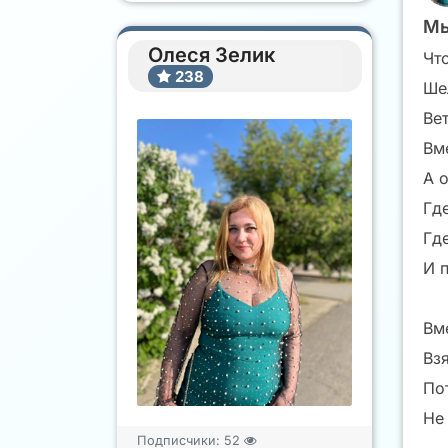
М
Олеся Зелик
Что
238
Шел
Ве
Вм
А о
Гд
Гд
И п
Вм
Вз
Пот
Не
Подписчики:
52