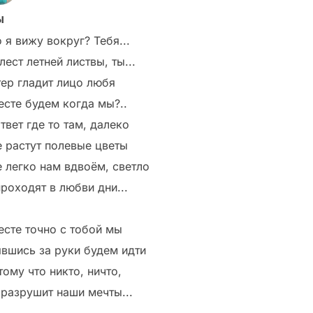
ы
 я вижу вокруг? Тебя...
ест летней листвы, ты...
тер гладит лицо любя
есте будем когда мы?..
твет где то там, далеко
е растут полевые цветы
е легко нам вдвоём, светло
роходят в любви дни...
есте точно с тобой мы
явшись за руки будем идти
ому что никто, ничто,
 разрушит наши мечты...