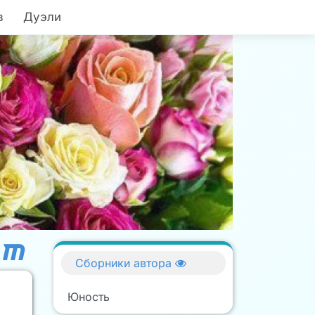
в
Дуэли
Сборники автора
Юность