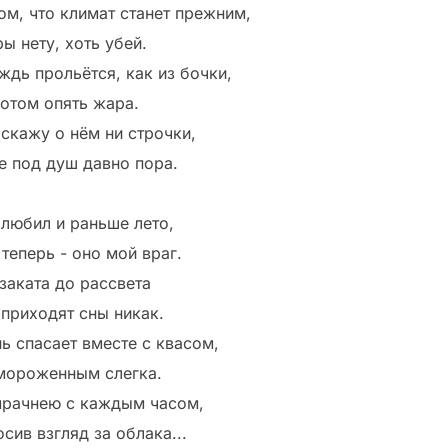
том, что климат станет прежним,
ы нету, хоть убей.
ждь прольётся, как из бочки,
потом опять жара.
 скажу о нём ни строчки,
е под душ давно пора.
 любил и раньше лето,
теперь - оно мой враг.
 заката до рассвета
 приходят сны никак.
нь спасает вместе с квасом,
мороженным слегка.
мрачнею с каждым часом,
сив взгляд за облака...