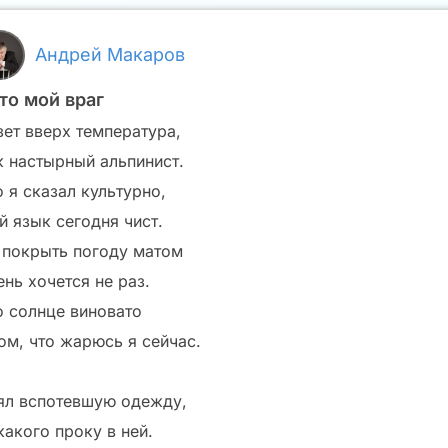
Андрей Макаров
то мой враг
зет вверх температура,
к настырный альпинист.
 я сказал культурно,
й язык сегодня чист.
 покрыть погоду матом
нь хочется не раз.
о солнце виновато
том, что жарюсь я сейчас.
ял вспотевшую одежду,
какого проку в ней.