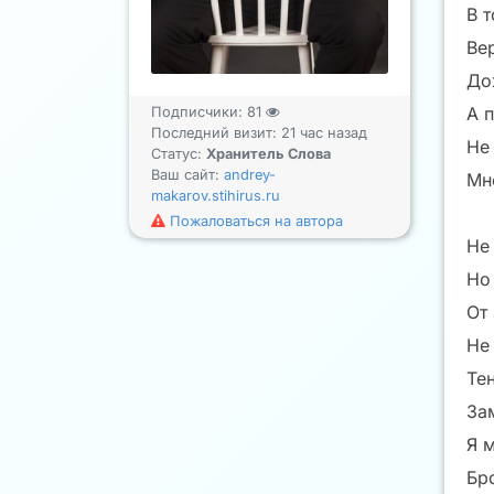
В 
Вер
До
А 
Подписчики:
81
Последний визит: 21 час назад
Не
Статус:
Хранитель Слова
Ваш сайт:
andrey-
Мн
makarov.stihirus.ru
Пожаловаться на автора
Не
Но 
От
Не
Те
За
Я 
Бро