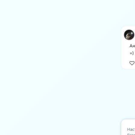
Ан
=)
Нас