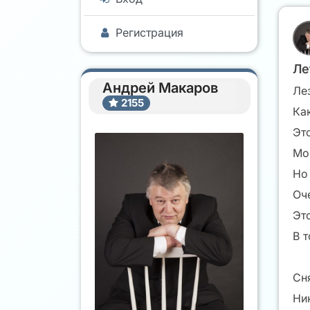
Регистрация
Ле
Андрей Макаров
Ле
2155
Ка
Это
Мо
Но
Оче
Эт
В 
Сн
Ни