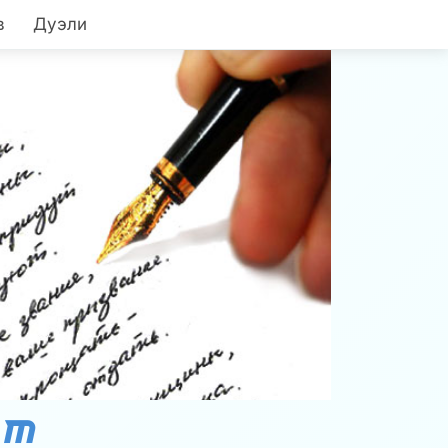
в
Дуэли