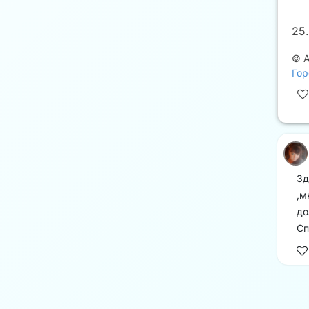
25
©
Гор
Зд
,м
до
Сп