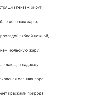
стрящий пейзаж округ!
блю осеннюю зарю,
прохладой зябкой нежной,
днем июльскую жару,
ше дающая надежду!
екрасная осенняя пора,
рает красками природа!