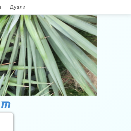
в
Дуэли