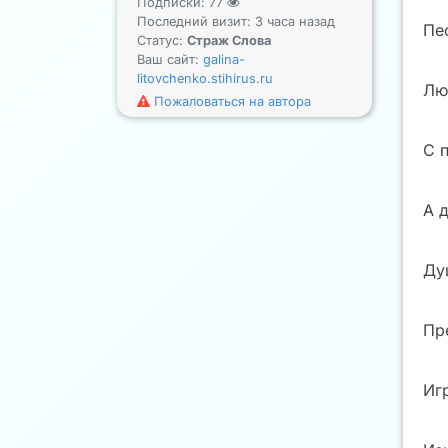
Подписки:
77
Последний визит: 3 часа назад
Пе
Статус:
Страж Слова
Ваш сайт:
galina-
litovchenko.stihirus.ru
Лю
Пожаловаться на автора
С 
А 
Ду
Пр
Иг