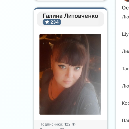
Ос
Галина Литовченко
Лю
234
Шу
Ли
Та
Лю
Ко
Па
Подписчики:
122