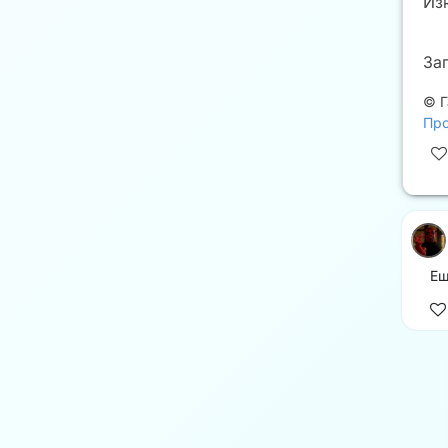
Из
За
©
Г
Про
Ещ