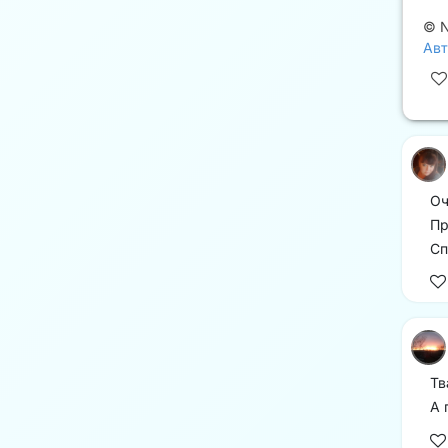
©
N
Авт
Оч
Пр
Сп
Тв
А 