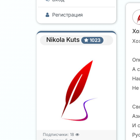
Регистрация
Хо
Nikola Kuts
1023
Хо
Оп
А 
На
Не
Св
Ази
И с
Рус
Подписчики:
18