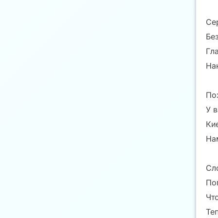
Се
Без
Гл
На
По
У в
Ки
На
Сл
По
Что
Те