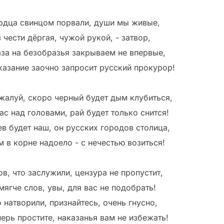
рдца свинцом порвали, души мы живые,
 чести дёргая, чужой рукой, - затвор,
аза на безобразья закрываем не впервые,
казание заочно запросит русский прокурор!
жалуй, скоро черный будет дым клубиться,
ас над головами, рай будет только снится!
ев будет наш, он русских городов столица,
м в корне надоело - с нечестью возиться!
ов, что заслужили, цензура не пропустит,
мягче слов, увы, для вас не подобрать!
 натворили, признайтесь, очень гнусно,
перь простите, наказанья вам не избежать!